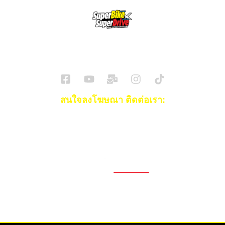
SuperBikeMag x SuperDriveMag
ข่าวรถยนต์
รีวิวรถยนต์ไฟฟ้า
รีวิวมอไซค์
ราคารถ
ข่าวรถ
EV Cars
สนใจลงโฆษณา ติดต่อเรา:
Email:
[email protected]
โทร:
093-553-3990
(คุณไอซ์)
1696, 1698, 1690, 1692, 1694, 1688/4
On Nut, Suan Luang Bangkok 10250
เวลาทำการ: จ.- ศ. 08.00 น. – 17.00 น.
Tel. 02-320-1910