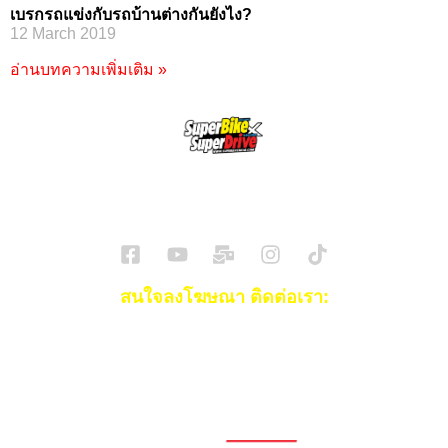
เบรกรถแข่งกับรถบ้านต่างกันยังไง?
12 March 2019
อ่านบทความเพิ่มเติม »
SuperBikeMag x SuperDriveMag
ข่าวรถยนต์
รีวิวรถยนต์ไฟฟ้า
รีวิวมอไซค์
ราคารถ
ข่าวรถ
EV Cars
สนใจลงโฆษณา ติดต่อเรา:
Email:
[email protected]
โทร:
093-553-3990
(คุณไอซ์)