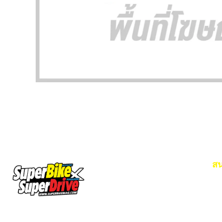
สน
Em
โท
SuperBikeMag x SuperDriveMag
ข่าวรถยนต์
รีวิวรถยนต์ไฟฟ้า
รีวิวมอไซค์
ราคารถ
ข่าวรถ
EV