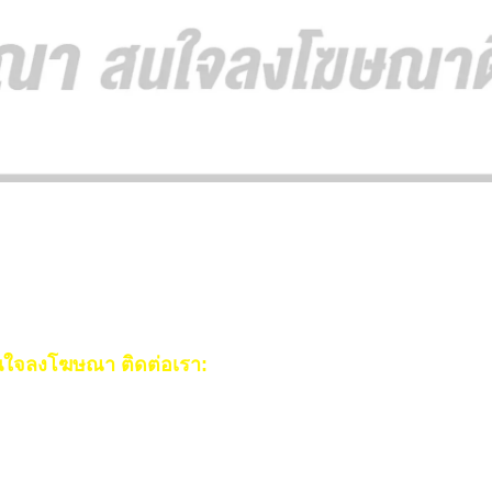
ใจลงโฆษณา ติดต่อเรา:
ail:
[email protected]
ร:
093-553-3990
(คุณไอซ์)