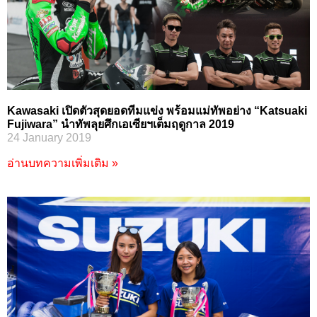
Kawasaki เปิดตัวสุดยอดทีมแข่ง พร้อมแม่ทัพอย่าง “Katsuaki
Fujiwara” นำทัพลุยศึกเอเซียฯเต็มฤดูกาล 2019
24 January 2019
อ่านบทความเพิ่มเติม »