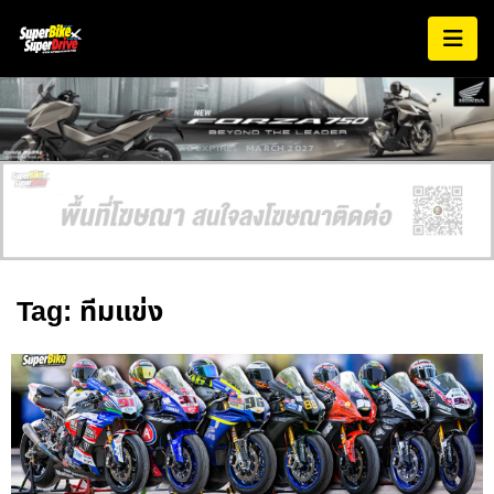
AD EXPIRES:
MARCH 2027
Tag: ทีมแข่ง