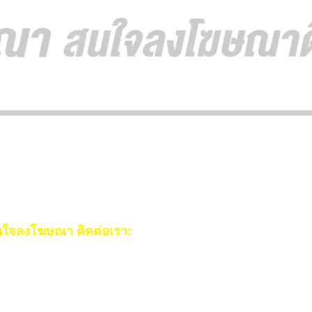
ใจลงโฆษณา ติดต่อเรา:
ail:
[email protected]
ร:
093-553-3990
(คุณไอซ์)