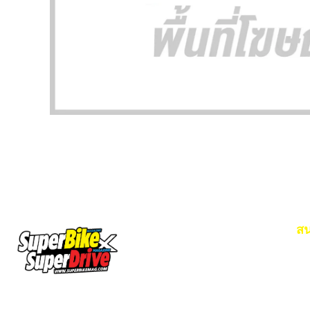
สน
Em
โท
SuperBikeMag x SuperDriveMag
ข่าวรถยนต์
รีวิวรถยนต์ไฟฟ้า
รีวิวมอไซค์
ราคารถ
ข่าวรถ
EV