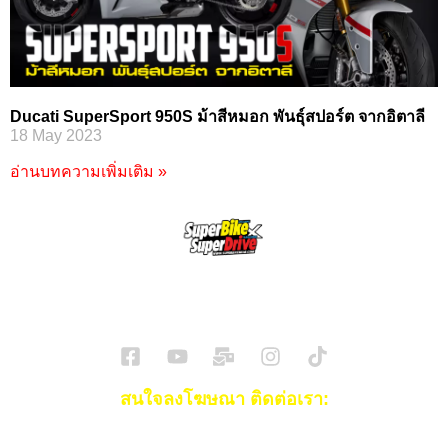
Ducati SuperSport 950S ม้าสีหมอก พันธุ์สปอร์ต จากอิตาลี
18 May 2023
อ่านบทความเพิ่มเติม »
SuperBikeMag x SuperDriveMag
ข่าวรถยนต์
รีวิวรถยนต์ไฟฟ้า
รีวิวมอไซค์
ราคารถ
ข่าวรถ
EV Cars
สนใจลงโฆษณา ติดต่อเรา:
Email:
[email protected]