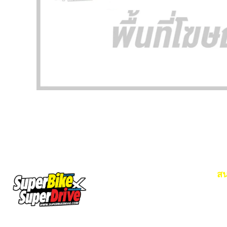
สน
Em
โท
SuperBikeMag x SuperDriveMag