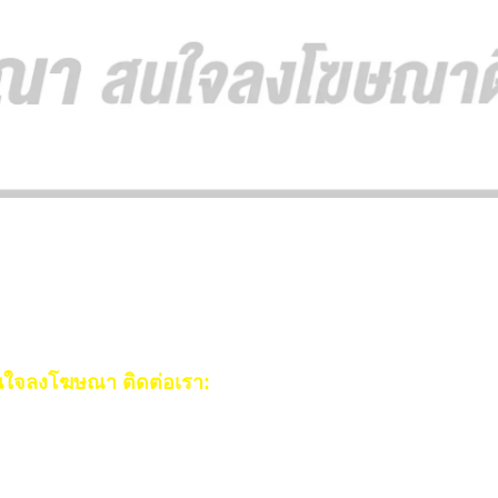
ใจลงโฆษณา ติดต่อเรา:
ail:
[email protected]
ร:
093-553-3990
(คุณไอซ์)