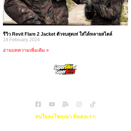
รีวิว Revit Flare 2 Jacket ตัวจบสุดเท่ ใส่ได้หลายสไตล์
19 February 2024
อ่านบทความเพิ่มเติม »
SuperBikeMag x SuperDriveMag
ข่าวรถยนต์
รีวิวรถยนต์ไฟฟ้า
รีวิวมอไซค์
ราคารถ
ข่าวรถ
EV Cars
สนใจลงโฆษณา ติดต่อเรา:
Email:
[email protected]