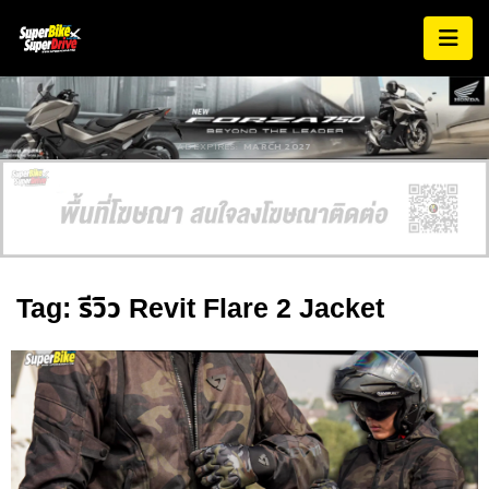
AD EXPIRES:
MARCH 2027
Tag: รีวิว Revit Flare 2 Jacket