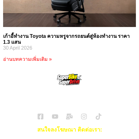
เก้าอี้ทำงาน Toyota ความหรูจากรถยนต์สู่ห้องทำงาน ราคา
1.3 แสน
30 April 2026
อ่านบทความเพิ่มเติม »
SuperBikeMag x SuperDriveMag
ข่าวรถยนต์
รีวิวรถยนต์ไฟฟ้า
รีวิวมอไซค์
ราคารถ
ข่าวรถ
EV Cars
สนใจลงโฆษณา ติดต่อเรา: