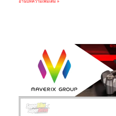
อ่านบทความเพิ่มเติม »