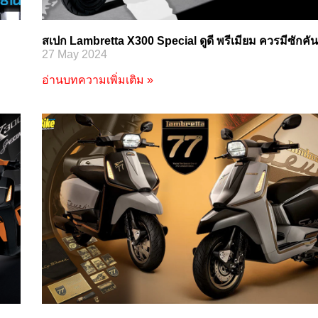
สเปก Lambretta X300 Special ดูดี พรีเมียม ควรมีซักคัน
27 May 2024
อ่านบทความเพิ่มเติม »