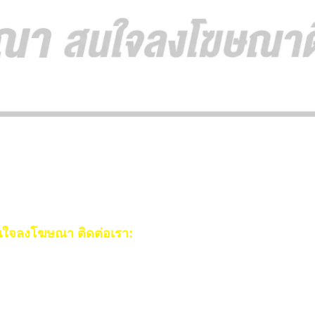
ใจลงโฆษณา ติดต่อเรา:
ail:
[email protected]
ร:
093-553-3990
(คุณไอซ์)