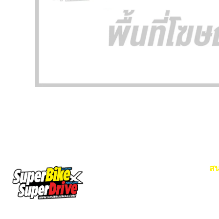
สน
Em
โท
SuperBikeMag x SuperDriveMag