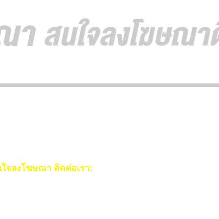
ใจลงโฆษณา ติดต่อเรา:
ail:
[email protected]
ร:
093-553-3990
(คุณไอซ์)