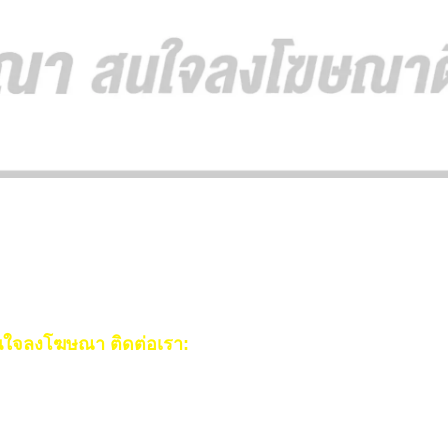
ใจลงโฆษณา ติดต่อเรา:
ail:
[email protected]
ร:
093-553-3990
(คุณไอซ์)