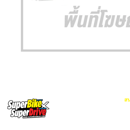
สน
Em
โท
SuperBikeMag x SuperDriveMag