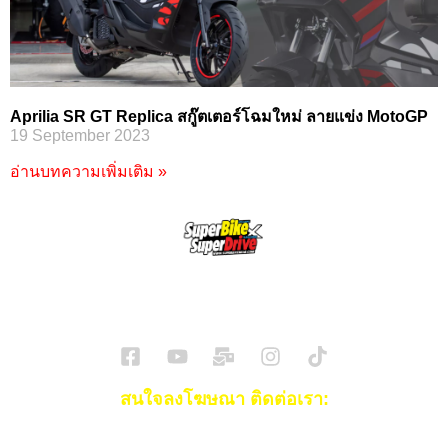
Aprilia SR GT Replica สกู๊ตเตอร์โฉมใหม่ ลายแข่ง MotoGP
19 September 2023
อ่านบทความเพิ่มเติม »
SuperBikeMag x SuperDriveMag
ข่าวรถยนต์
รีวิวรถยนต์ไฟฟ้า
รีวิวมอไซค์
ราคารถ
ข่าวรถ
EV Cars
สนใจลงโฆษณา ติดต่อเรา:
Email:
[email protected]