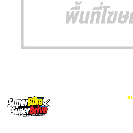
สน
Em
โท
SuperBikeMag x SuperDriveMag
ข่าวรถยนต์
รีวิวรถยนต์ไฟฟ้า
รีวิวมอไซค์
ราคารถ
ข่าวรถ
EV