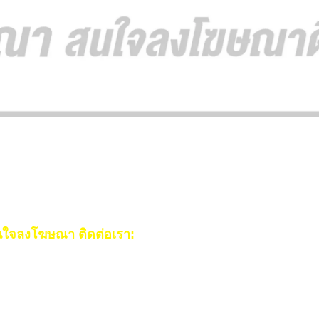
ใจลงโฆษณา ติดต่อเรา:
ail:
[email protected]
ร:
093-553-3990
(คุณไอซ์)