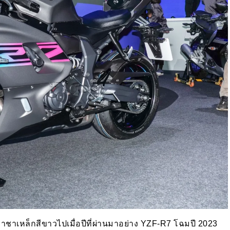
าอาชาเหล็กสีขาวไปเมื่อปีที่ผ่านมาอย่าง YZF-R7 โฉมปี 2023