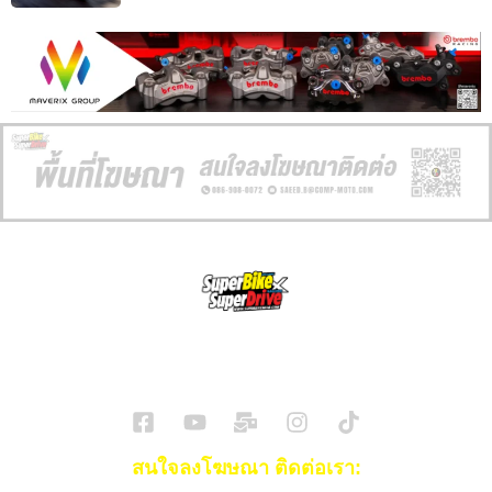
SuperBikeMag x SuperDriveMag
ข่าวรถยนต์
รีวิวรถยนต์ไฟฟ้า
รีวิวมอไซค์
ราคารถ
ข่าวรถ
EV Cars
สนใจลงโฆษณา ติดต่อเรา: