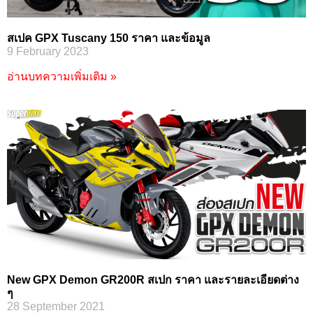
สเปค GPX Tuscany 150 ราคา และข้อมูล
9 February 2023
อ่านบทความเพิ่มเติม »
New GPX Demon GR200R สเปก ราคา และรายละเอียดต่าง
ๆ
28 September 2021