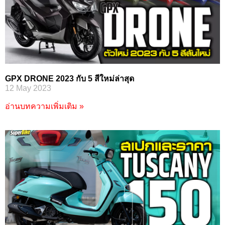
GPX DRONE 2023 กับ 5 สีใหม่ล่าสุด
12 May 2023
อ่านบทความเพิ่มเติม »