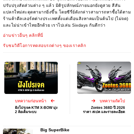
ปรับปรุงสัดส่วนต่าง ๆ แล้ว มิติรูปลักษณ์ภายนอกยังดูสวย สีสัน
แปลกใหม่สะดุดตามากยิ่งขึ้น โดยซีรี่ย์ดังกล่าวสามารถหาซื้อได้ตาม
ร้านค้าดีลเลอร์ตต่างประเทศตั้งแต่เดือนสิงหาคมเป็นต้นไป (ไม่จด)
และไม่น่าเข้าไทยอีกด้วย เราไปเล่น Sixdays กันดีกว่า
อ่านข่าวอื่นๆ คลิกที่นี่
รับชมวิดีโอการทดสอบรถต่างๆ ของเราคลิก
บทความก่อนหน้า
บทความถัดไป
ฝังโปรเจค KTM X-BOW มุ่ง
Zontes 368D ปี 2026
2 ล้อเต็มระบบ
ราคา สเปค และรายละเอียด
Big SuperBike