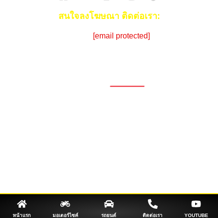
สนใจลงโฆษณา ติดต่อเรา:
Email:
[email protected]
โทร:
086-908-0072 (คุณซีด)
1696, 1698, 1690, 1692, 1694, 1688/4
On Nut, Suan Luang Bangkok 10250
เวลาทำการ: จ.- ศ. 08.00 น. – 17.00 น.
Tel. 02-320-1910
© 2026 Copyright – Superbike x SuperDrive
ข่าวรถยนต์
รีวิวรถยนต์ใหม่
ข่าว
รถยนต์ไฟฟ้า
ข่าวรถจักรยานยนต์
รีวิวมอไซค์
ข่าวมอเตอร์ไซค์
รถยนต์
รถไฟฟ้า
หน้าแรก
มอเตอร์ไซค์
รถยนต์
ติดต่อเรา
YOUTUBE