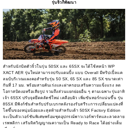
รุ่นจิ๋วก็พัฒนา
สำหรับนักบิดตัวจิ๋วในรุ่น 50SX และ 65SX จะได้โช้คหน้า WP
XACT AER รุ่นใหม่สามารถปรับแดมปิ้ง แบบ Overall มีทริปเปิ้ลแค
ลมป์บริเวณแผงคอสำหรับรุ่น 50 SX, 65 SX และ 85 SX ขนาดเท่า
กันที่ 17 มม. พร้อมสายคันเร่งและฝาครอบเสริมความแข็งแรง ลด
โอกาสบิดงอหรือเสียรูป รวมถึงส่วนแยกย่อยอื่น ๆ ตามเฉพาะรุ่นอาทิ
เจ้า 65SX ปรับจุดยึดคลัตช์ใหม่ เคลือบผิว เพิ่มขันทอร์กแน่นขึ้น รุ่น
85SX มีฟังก์ชันสำหรับปรับเบรกหลังรองรับสรีระการเปลี่ยนแปลงที่
โตขึ้นของหนุ่มน้อยและสุดท้ายสำหรับเต้า 50SX Factory Edition
จะเป็นตัวเวอร์ชันพิเศษพร้อมชุดอุปกรณ์พาวเวอร์พาร์ทและลวดลาย
เรพพลิกา เสริมจิตวิญญาณความเป็น Ready to Race ได้อย่างเต็ม