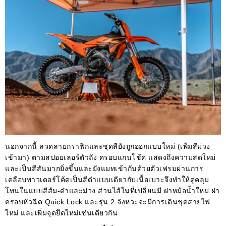
นอกจากนี้ ลวดลายกราฟิกและชุดสียังถูกออกแบบใหม่ (เพิ่มสีม่วง
เข้ามา) ตามสปอยเลอร์ตัวถัง ครอบแกนโช้ค แสดงถึงความสดใหม่
และเป็นสีสันมากยิ่งขึ้นและยังแมทเข้ากันด้วยตัวเฟรมผ่านการ
เคลือบพาวเดอร์โค้ดเป็นสีดำแบบเดียวกับเนื้อเบาะจึงทำให้ดูคลุม
โทนในแบบสีส้ม-ดำและม่วง ส่วนไส้ในที่เปลี่ยนมี ฝาหม้อน้ำใหม่ ฝา
ครอบหัวฉีด Quick Lock และรุ่น 2 จังหวะจะมีการเดินชุดสายไฟ
ใหม่ และเพิ่มจุดยึดใหม่เช่นเดียวกัน