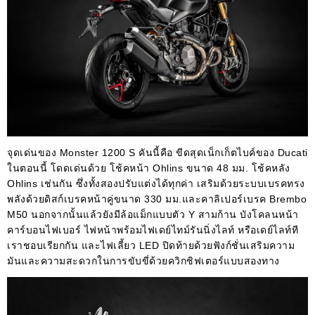
จุดเด่นของ Monster 1200 S คันนี้คือ ขีดสุดเน็กเก็ตไบค์ของ Ducati
ในตอนนี้ โดดเด่นด้วย โช้คหน้า Ohlins ขนาด 48 มม. โช้คหลัง
Ohlins เช่นกัน ซึ่งทั้งสองปรับแต่งได้ทุกค่า เสริมด้วยระบบเบรคทรง
พลังด้วยดิสก์เบรคหน้าคู่ขนาด 330 มม.และคาลิเปอร์เบรค Brembo
M50 นอกจากนั้นแล้วยังมีล้อแม็กแบบตัว Y สามก้าน บังโคลนหน้า
คาร์บอนไฟเบอร์ ไฟหน้าพร้อมไฟเดย์ไทม์รันนิ่งไลท์ หรือเดย์ไลท์ที
เราชอบเรียกกัน และไฟเลี้ยว LED ปิดท้ายด้วยฟังก์ชั่นเสริมความ
มันและความสะดวกในการขับขี่ด้วยควิกชิฟเตอร์แบบสองทาง