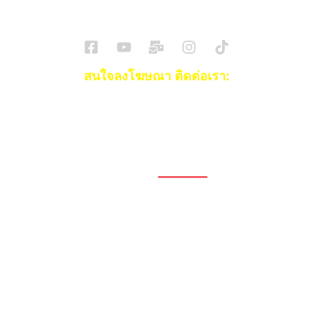
SuperBikeMag x SuperDriveMag
ข่าวรถยนต์
รีวิวรถยนต์ไฟฟ้า
รีวิวมอไซค์
ราคารถ
ข่าวรถ
EV Cars
สนใจลงโฆษณา ติดต่อเรา:
Email:
[email protected]
โทร:
093-553-3990
(คุณไอซ์)
1696, 1698, 1690, 1692, 1694, 1688/4
On Nut, Suan Luang Bangkok 10250
เวลาทำการ: จ.- ศ. 08.00 น. – 17.00 น.
Tel. 02-320-1910
© 2026 Copyright – Superbike x SuperDrive
ข่าวรถยนต์
รีวิวรถยนต์ใหม่
ข่าว
รถยนต์ไฟฟ้า
ข่าวรถจักรยานยนต์
รีวิวมอไซค์
ข่าวมอเตอร์ไซค์
รถยนต์
รถไฟฟ้า