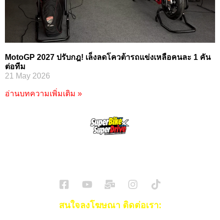
MotoGP 2027 ปรับกฎ! เล็งลดโควต้ารถแข่งเหลือคนละ 1 คัน
ต่อทีม
21 May 2026
อ่านบทความเพิ่มเติม »
SuperBikeMag x SuperDriveMag
ข่าวรถยนต์
รีวิวรถยนต์ไฟฟ้า
รีวิวมอไซค์
ราคารถ
ข่าวรถ
EV Cars
สนใจลงโฆษณา ติดต่อเรา: