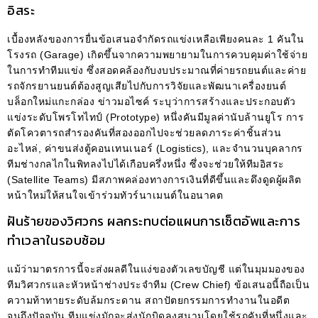
อิสระ
เบื้องหลังของการยื่นข้อเสนอจำกัดรถแข่งเหลือเพียงคนละ 1 คันใน
โรงรถ (Garage) เกิดขึ้นจากความพยายามในการควบคุมค่าใช้จ่าย
ในการทำทีมแข่ง ซึ่งสอดคล้องกับงบประมาณที่ค่ายรถยนต์และค่าย
รถจักรยานยนต์ต้องสูญเสียไปกับการวิจัยและพัฒนาเครื่องยนต์
บล็อกใหม่แกะกล่อง ข่าวมอไซค์ ระบุว่าการสร้างและประกอบตัว
แข่งระดับโพรโทไทป์ (Prototype) หนึ่งคันมีมูลค่านับล้านยูโร การ
ตัดโควตารถสำรองคันที่สองออกไปจะช่วยลดภาระค่าชิ้นส่วน
อะไหล่, ค่าขนส่งตู้คอนเทนเนอร์ (Logistics), และจำนวนบุคลากร
ทีมช่างกลไกในพิทลงไปได้เกือบครึ่งหนึ่ง ซึ่งจะช่วยให้ทีมอิสระ
(Satellite Teams) มีสภาพคล่องทางการเงินที่ดีขึ้นและดึงดูดผู้ผลิต
หน้าใหม่ให้สนใจเข้าร่วมทัวร์นาเมนต์ในอนาคต
ฝันร้ายของวิศวกร ผลกระทบต่อแผนการเซ็ตอัพและการ
ทำเวลาในรอบซ้อม
แม้ว่ามาตรการนี้จะส่งผลดีในแง่ของตัวเลขบัญชี แต่ในมุมมองของ
ทีมวิศวกรและหัวหน้าช่างประจำทีม (Crew Chief) ข้อเสนอนี้ถือเป็น
ความท้าทายระดับล้มกระดาน สถาปัตยกรรมการทำงานในอดีต
จนถึงปัจจุบัน ทีมแข่งมักจะส่งนักบิดลงสนามโดยใช้รถคันที่หนึ่งและ