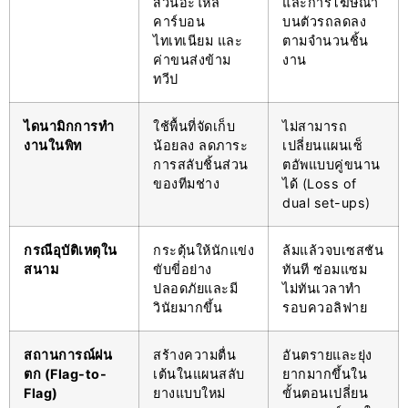
ส่วนอะไหล่
และการโฆษณา
คาร์บอน
บนตัวรถลดลง
ไทเทเนียม และ
ตามจำนวนชิ้น
ค่าขนส่งข้าม
งาน
ทวีป
ไดนามิกการทำ
ใช้พื้นที่จัดเก็บ
ไม่สามารถ
งานในพิท
น้อยลง ลดภาระ
เปลี่ยนแผนเซ็
การสลับชิ้นส่วน
ตอัพแบบคู่ขนาน
ของทีมช่าง
ได้ (Loss of
dual set-ups)
กรณีอุบัติเหตุใน
กระตุ้นให้นักแข่ง
ล้มแล้วจบเซสชัน
สนาม
ขับขี่อย่าง
ทันที ซ่อมแซม
ปลอดภัยและมี
ไม่ทันเวลาทำ
วินัยมากขึ้น
รอบควอลิฟาย
สถานการณ์ฝน
สร้างความตื่น
อันตรายและยุ่ง
ตก (Flag-to-
เต้นในแผนสลับ
ยากมากขึ้นใน
Flag)
ยางแบบใหม่
ขั้นตอนเปลี่ยน