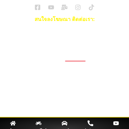
สนใจลงโฆษณา ติดต่อเรา:
Email:
[email protected]
โทร:
093-553-3990
(คุณไอซ์)
1696, 1698, 1690, 1692, 1694, 1688/4
On Nut, Suan Luang Bangkok 10250
เวลาทำการ: จ.- ศ. 08.00 น. – 17.00 น.
Tel. 02-320-1910
© 2026 Copyright – Superbike x SuperDrive
ข่าวรถยนต์
รีวิวรถยนต์ใหม่
ข่าว
รถยนต์ไฟฟ้า
ข่าวรถจักรยานยนต์
รีวิวมอไซค์
ข่าวมอเตอร์ไซค์
รถยนต์
รถไฟฟ้า