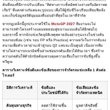
คันที่สองที่มีการปรับเปลี่ยน “ทิศทางการเซ็ตอัพช่วงล่างหรืออัตราทด
เกียร์” ที่แตกต่างกันคนละรูปแบบ เพื่อให้ผู้ขับขี่วิ่งเปรียบเทียบฟีลลิ่ง
และเก็บข้อมูลสถิติมุมมองที่แม่นยำที่สุดในเวลาที่จำกัด
หากกฎเหล็กนี้ถูกประกาศใช้ใน
MotoGP 2027
ทีมงานจะไม่
สามารถทำโครงสร้างแผนทดสอบคู่ขนานแบบเดิมได้อีกต่อไป
นอกจากนี้ หากนักแข่งเกิดอุบัติเหตุพลาดล้มอย่างรุนแรงในช่วงต้น
ของรอบซ้อม (เช่น รอบ FP หรือ Practice) ความหวังในการกลับลง
สนามเพื่อทำเวลาผ่านเข้าสู่รอบ Q2 แทบจะเป็นศูนย์ เนื่องจากทีม
ช่างไม่สามารถเนรมิตชิ้นส่วนซ่อมรถคันเดียวได้ทันเวลา ซึ่งสร้าง
ความกดดันให้ตัวนักบิดต้องควบคุมความเสี่ยงในการขับขี่สูงขึ้น
ทวีคูณ
ตารางวิเคราะห์ข้อดีและข้อเสียของการจำกัดรถแข่งเหลือ 1 คันต่อ
ไรเดอร์
มิติการวิเคราะห์
ข้อดีและ
ข้อเสียและข้อ
ประโยชน์ที่ได้รับ
จำกัดทางเทคนิค
ต้นทุนทางธุรกิจ
ลดค่าใช้จ่ายชิ้น
มูลค่าลิขสิทธิ์