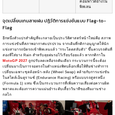
คอมพาวด์ยางใน
พิทเลน
จุดเปลี่ยนเกมสายฝน ปฏิวัติการแข่งขันแบบ Flag-to-
Flag
อีกหนึ่งตัวแปรสำคัญที่จะกลายเป็นประวัติศาสตร์หน้าใหม่คือ สภาพ
การแข่งขันที่สภาพอากาศแปรปรวน จากเดิมที่กติกาอนุญาตให้นัก
แข่งสามารถบิดรถเข้าพิทเลนแล้ว “กระโดดสลับตัว” ขึ้นควบรถคันที่
สองที่ใส่ยาง Rain สำหรับลุยฝนรอไว้เรียบร้อยแล้ว หากกติกาใน
MotoGP 2027
ถูกปรับลดเหลือรถคันเดียว กระบวนการนี้จะต้อง
เปลี่ยนมาเป็นการจอดรถในตำแหน่งพิทบล็อกเพื่อให้ทีมช่างทำการ
เปลี่ยนเฉพาะชุดล้อหน้า-หลัง (Wheel Swap) คล้ายกับการแข่งขัน
ในสไตล์เอ็นดูรานซ์ (Endurance Racing) หรือแบบรถสูตรหนึ่ง
(Formula 1) แทน ซึ่งเป็นกระบวนการที่เพิ่มความเสี่ยงต่อความผิด
พลาดและต้องการความแม่นยำระดับเสี้ยววินาทีของทีมงานช่าง
กลไก