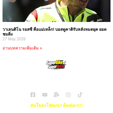
วาเลนติโน รอสซี คือแม่เหล็ก! บอสดูคาติรับหลังหมดยุค ยอด
ชมดิ่ง
27 May 2026
อ่านบทความเพิ่มเติม »
SuperBikeMag x SuperDriveMag
ข่าวรถยนต์
รีวิวรถยนต์ไฟฟ้า
รีวิวมอไซค์
ราคารถ
ข่าวรถ
EV Cars
สนใจลงโฆษณา ติดต่อเรา: