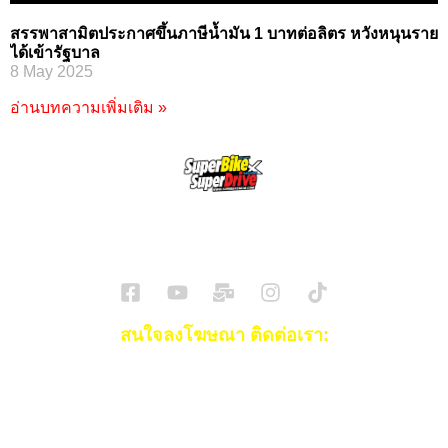
สรรพาสามิตประกาศขึ้นภาษีน้ำมัน 1 บาทต่อลิตร หวังหนุนราย
ได้เข้ารัฐบาล
8 May 2025
อ่านบทความเพิ่มเติม »
SuperBikeMag x SuperDriveMag
ข่าวรถยนต์
รีวิวรถยนต์ไฟฟ้า
รีวิวมอไซค์
ราคารถ
ข่าวรถ
EV Cars
สนใจลงโฆษณา ติดต่อเรา:
Email:
[email protected]
โทร:
093-553-3990
(คุณไอซ์)