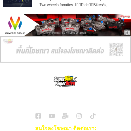
Two wheels fanatics. I🏊‍♂️Ride🚵‍♂️Bikes🏃
AD EXPIRES:
SEPTEMBER 2026
SuperBikeMag x SuperDriveMag
ข่าวรถยนต์
รีวิวรถยนต์ไฟฟ้า
รีวิวมอไซค์
ราคารถ
ข่าวรถ
EV Cars
สนใจลงโฆษณา ติดต่อเรา: