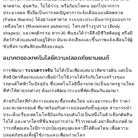
พาดผ่าน, ฝุ่นควัน, ใบไม้ร่วง, หรือก้อนโคลน ออกไปจากการ
ประมวลผล ซึ่งถือเป็นการลดปัญหาการแจ้งเตือนแบบผิดพลาด
(False Alarms) ได้อย่างมหาศาล ระบบจะประเมินจากรูปแบบการ
เคลื่อนไหว (Movement patterns), โครงสร้างรูปร่าง (Body
shapes), และพฤติกรรม หาก AI ฟันธงได้ว่ามีสิ่งมีชีวิตติดอยู่ หรือมี
สัตว์กำลังนอนหลับอยู่ใต้รถ มันจะส่งเสียงและขึ้นภาพแจ้งเตือนให้ผู้
ขับขี่ทราบทันทีก่อนที่ล้อจะหมุน
อนาคตของเทคโนโลยีความปลอดภัยยานยนต์
การพัฒนา
ระบบตรวจจับ
ไม่ได้เป็นเพียงแค่แนวคิดขายฝัน แต่เป็น
สิทธิบัตรที่ออกแบบมาเพื่อนำไปใช้งานได้จริงกับโครงสร้างของ
รถยนต์ไฟฟ้าในปัจจุบัน ซึ่งเทคโนโลยีนี้อาจกลายเป็นมาตรฐานใหม่
ที่ทำให้ค่ายรถต่างๆ ต้องเร่งพัฒนาระบบที่ทัดเทียมกันออกมา
สำหรับใครที่กำลังวางแผนจะซื้อรถคันใหม่ และอยากจะเช็ก ราคา
และสเปครถยนต์ ที่มาพร้อมกับความปลอดภัยขั้นสูงสุด สามารถนำ
ประเด็นเรื่องเทคโนโลยีป้องกันรอบคันไปเป็นหนึ่งในตัวเลือกตัดสิน
ใจได้ และหากใครที่ชื่นชอบการอ่าน รีวิวรถยนต์ อย่าลืมสังเกตด้วย
ว่ารถที่คุณสนใจมีการปกป้องจุดบอดเหล่านี้ได้ดีแค่ไหน เพื่อความ
ปลอดภัยของทั้งผู้ใช้งานและเพื่อนร่วมโลก