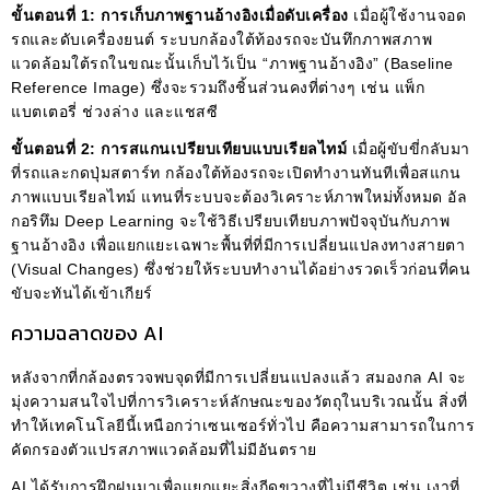
ขั้นตอนที่ 1: การเก็บภาพฐานอ้างอิงเมื่อดับเครื่อง
เมื่อผู้ใช้งานจอด
รถและดับเครื่องยนต์ ระบบกล้องใต้ท้องรถจะบันทึกภาพสภาพ
แวดล้อมใต้รถในขณะนั้นเก็บไว้เป็น “ภาพฐานอ้างอิง” (Baseline
Reference Image) ซึ่งจะรวมถึงชิ้นส่วนคงที่ต่างๆ เช่น แพ็ก
แบตเตอรี่ ช่วงล่าง และแชสซี
ขั้นตอนที่ 2: การสแกนเปรียบเทียบแบบเรียลไทม์
เมื่อผู้ขับขี่กลับมา
ที่รถและกดปุ่มสตาร์ท กล้องใต้ท้องรถจะเปิดทำงานทันทีเพื่อสแกน
ภาพแบบเรียลไทม์ แทนที่ระบบจะต้องวิเคราะห์ภาพใหม่ทั้งหมด อัล
กอริทึม Deep Learning จะใช้วิธีเปรียบเทียบภาพปัจจุบันกับภาพ
ฐานอ้างอิง เพื่อแยกแยะเฉพาะพื้นที่ที่มีการเปลี่ยนแปลงทางสายตา
(Visual Changes) ซึ่งช่วยให้ระบบทำงานได้อย่างรวดเร็วก่อนที่คน
ขับจะทันได้เข้าเกียร์
ความฉลาดของ AI
หลังจากที่กล้องตรวจพบจุดที่มีการเปลี่ยนแปลงแล้ว สมองกล AI จะ
มุ่งความสนใจไปที่การวิเคราะห์ลักษณะของวัตถุในบริเวณนั้น สิ่งที่
ทำให้เทคโนโลยีนี้เหนือกว่าเซนเซอร์ทั่วไป คือความสามารถในการ
คัดกรองตัวแปรสภาพแวดล้อมที่ไม่มีอันตราย
AI ได้รับการฝึกฝนมาเพื่อแยกแยะสิ่งกีดขวางที่ไม่มีชีวิต เช่น เงาที่