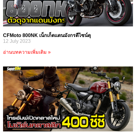
CFMoto 800NK เน็กเก็ดแดนมังกรดีไซน์ดุ
12 July 2023
อ่านบทความเพิ่มเติม »