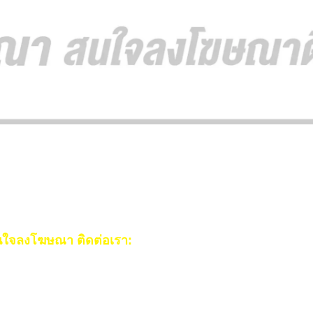
ใจลงโฆษณา ติดต่อเรา:
ail:
[email protected]
ร:
093-553-3990
(คุณไอซ์)