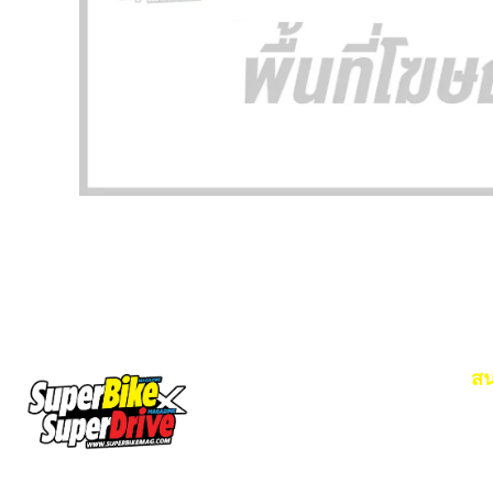
สน
Em
โท
SuperBikeMag x SuperDriveMag