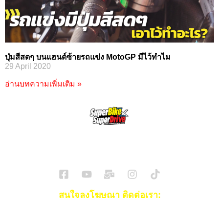
ปุ่มสีสดๆ บนแฮนด์ซ้ายรถแข่ง MotoGP มีไว้ทำไม
29 April 2020
อ่านบทความเพิ่มเติม »
SuperBikeMag x SuperDriveMag
ข่าวรถยนต์
รีวิวรถยนต์ไฟฟ้า
รีวิวมอไซค์
ราคารถ
ข่าวรถ
EV Cars
สนใจลงโฆษณา ติดต่อเรา:
Email:
[email protected]