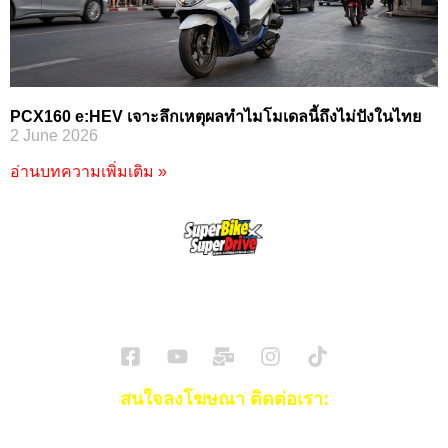
PCX160 e:HEV เจาะลึกเหตุผลทำไมโมเดลนี้ถึงไม่ปังในไทย
2 June 2026
อ่านบทความเพิ่มเติม »
SuperBikeMag x SuperDriveMag
ข่าวรถยนต์
รีวิวรถยนต์ไฟฟ้า
รีวิวมอไซค์
ราคารถ
ข่าวรถ
EV Cars
สนใจลงโฆษณา ติดต่อเรา:
Email:
[email protected]