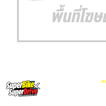
สน
Em
โท
SuperBikeMag x SuperDriveMag