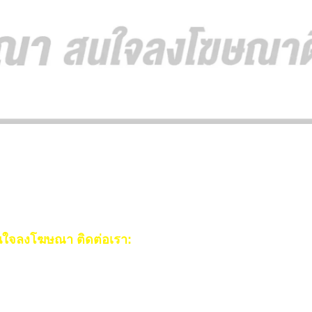
ใจลงโฆษณา ติดต่อเรา:
ail:
[email protected]
ร:
093-553-3990
(คุณไอซ์)