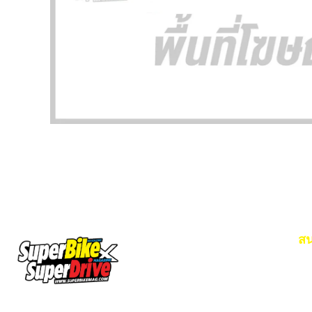
สน
Em
โท
SuperBikeMag x SuperDriveMag