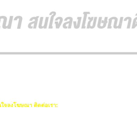
ใจลงโฆษณา ติดต่อเรา:
ail:
[email protected]
ร:
093-553-3990
(คุณไอซ์)