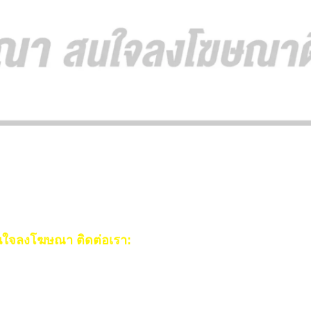
ใจลงโฆษณา ติดต่อเรา:
ail:
[email protected]
ร:
093-553-3990
(คุณไอซ์)