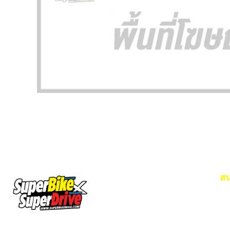
สน
Em
โท
SuperBikeMag x SuperDriveMag