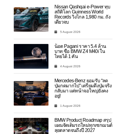
Nissan Qashqai e-Power ทุบ
สถิติโลก Guinness World
Records วิ่งไกล 1,980 กม. ถัง
เดียวจบ
5 August 2026
น็อต Pagani ราคา 5.4 ล้าน
บาท ซื้อ BMW Z4 M40i ใน
ไทยได้ 1 คัน
4 August 2026
Mercedes-Benz ยอมรับ “ลด
ปุ่มกดมากไป” เตรียมดึงปุ่มจริง
กลับมา แต่หน้าจอใหญ่ยังคง
อยู่!
1 August 2026
BMW Product Roadmap สรุป
แผนจัดเต็มรถใหม่ทุกเซกเมนต์
ลุยตลาดจนถึงปี 2027