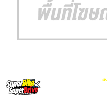
สน
Em
โท
SuperBikeMag x SuperDriveMag