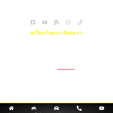
SuperBikeMag x SuperDriveMag
ข่าวรถยนต์
รีวิวรถยนต์ไฟฟ้า
รีวิวมอไซค์
ราคารถ
ข่าวรถ
EV Cars
สนใจลงโฆษณา ติดต่อเรา:
Email:
[email protected]
โทร:
093-553-3990
(คุณไอซ์)
1696, 1698, 1690, 1692, 1694, 1688/4
On Nut, Suan Luang Bangkok 10250
เวลาทำการ: จ.- ศ. 08.00 น. – 17.00 น.
Tel. 02-320-1910
© 2026 Copyright – Superbike x SuperDrive
ข่าวรถยนต์
รีวิวรถยนต์ใหม่
ข่าว