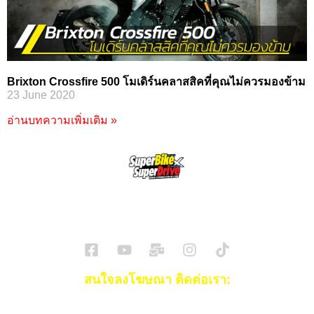
Brixton Crossfire 500 โมเดิร์นคลาสสิคที่คุณไม่ควรมองข้าม
23 June 2020
อ่านบทความเพิ่มเติม »
SuperBikeMag x SuperDriveMag
ข่าวรถยนต์
รีวิวรถยนต์ไฟฟ้า
รีวิวมอไซค์
ราคารถ
ข่าวรถ
EV Cars
สนใจลงโฆษณา ติดต่อเรา:
Email:
[email protected]