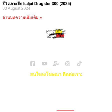
รีวิวเจาะลึก Italjet Dragster 300 (2025)
30 August 2024
อ่านบทความเพิ่มเติม »
SuperBikeMag x SuperDriveMag
ข่าวรถยนต์
รีวิวรถยนต์ไฟฟ้า
รีวิวมอไซค์
ราคารถ
ข่าวรถ
EV Cars
สนใจลงโฆษณา ติดต่อเรา:
Email:
[email protected]
โทร:
093-553-3990
(คุณไอซ์)