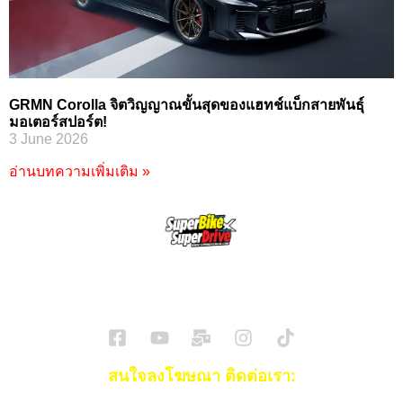
GRMN Corolla จิตวิญญาณขั้นสุดของแฮทช์แบ็กสายพันธุ์
มอเตอร์สปอร์ต!
3 June 2026
อ่านบทความเพิ่มเติม »
SuperBikeMag x SuperDriveMag
ข่าวรถยนต์
รีวิวรถยนต์ไฟฟ้า
รีวิวมอไซค์
ราคารถ
ข่าวรถ
EV Cars
สนใจลงโฆษณา ติดต่อเรา: