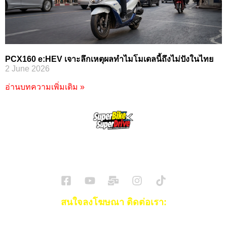
PCX160 e:HEV เจาะลึกเหตุผลทำไมโมเดลนี้ถึงไม่ปังในไทย
2 June 2026
อ่านบทความเพิ่มเติม »
SuperBikeMag x SuperDriveMag
ข่าวรถยนต์
รีวิวรถยนต์ไฟฟ้า
รีวิวมอไซค์
ราคารถ
ข่าวรถ
EV Cars
สนใจลงโฆษณา ติดต่อเรา:
Email:
[email protected]