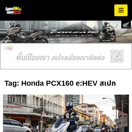
AD EXPIRES:
MARCH 2027
Tag: Honda PCX160 e:HEV สเปก