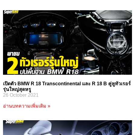
เปิดตัว BMW R 18 Transcontinental และ R 18 B คู่หูทัวเรอร์
รุ่นใหญ่สุดหรู
26 October 2021
อ่านบทความเพิ่มเติม »