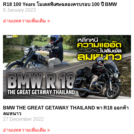
R18 100 Years โมเดลพิเศษฉลองครบรอบ 100 ปี BMW
9 January 2023
อ่านบทความเพิ่มเติม »
BMW THE GREAT GETAWAY THAILAND พา R18 ออกท้า
ลมหนาว
27 December 2022
อ่านบทความเพิ่มเติม »