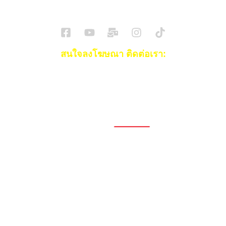
ข่าวรถยนต์
รีวิวรถยนต์ไฟฟ้า
รีวิวมอไซค์
ราคารถ
ข่าวรถ
EV Cars
สนใจลงโฆษณา ติดต่อเรา:
Email:
[email protected]
โทร:
093-553-3990
(คุณไอซ์)
1696, 1698, 1690, 1692, 1694, 1688/4
On Nut, Suan Luang Bangkok 10250
เวลาทำการ: จ.- ศ. 08.00 น. – 17.00 น.
Tel. 02-320-1910
© 2026 Copyright – Superbike x SuperDrive
ข่าวรถยนต์
รีวิวรถยนต์ใหม่
ข่าว
รถยนต์ไฟฟ้า
ข่าวรถจักรยานยนต์
รีวิวมอไซค์
ข่าวมอเตอร์ไซค์
รถยนต์
รถไฟฟ้า