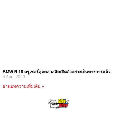
BMW R 18 ครูเซอร์สุดคลาสสิคเปิดตัวอย่างเป็นทางการแล้ว
4 April 2020
อ่านบทความเพิ่มเติม »
SuperBikeMag x SuperDriveMag