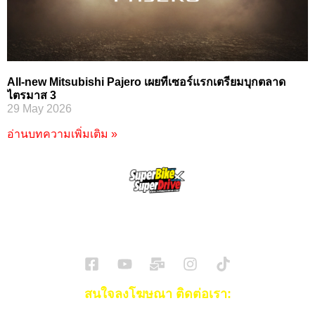
All-new Mitsubishi Pajero เผยทีเซอร์แรกเตรียมบุกตลาด
ไตรมาส 3
29 May 2026
อ่านบทความเพิ่มเติม »
SuperBikeMag x SuperDriveMag
ข่าวรถยนต์
รีวิวรถยนต์ไฟฟ้า
รีวิวมอไซค์
ราคารถ
ข่าวรถ
EV Cars
สนใจลงโฆษณา ติดต่อเรา: