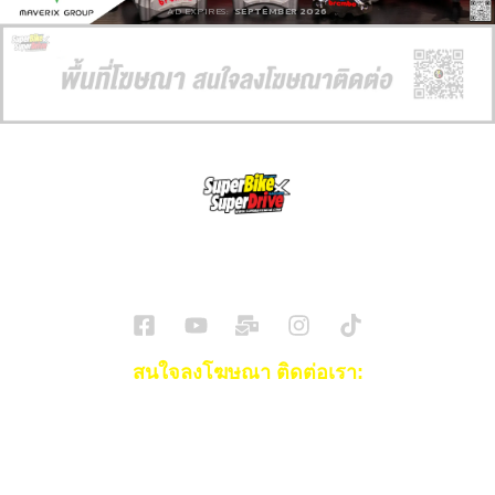
AD EXPIRES:
SEPTEMBER 2026
SuperBikeMag x SuperDriveMag
ข่าวรถยนต์
รีวิวรถยนต์ไฟฟ้า
รีวิวมอไซค์
ราคารถ
ข่าวรถ
EV Cars
สนใจลงโฆษณา ติดต่อเรา:
Email:
[email protected]
โทร:
093-553-3990
(คุณไอซ์)