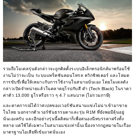
รวมถึงโมเดลรุ่นดังกล่าวจะถูกติดตั้งระบบอิเล็กทรอนิกส์มาพร้อมใช้
งานไม่ว่าจะเป็น ระบบแทร็คชันคอนโทรล ควิกชิฟเตอร์ และโหมด
การขับขี่เพื่อให้เหมาะกับการใช้งานในสนามนั่นเอง โดยโมเดลดัง
กล่าวเปิดจำหน่ายแล้วในตลาดยุโรปกับสี ดำ (Tech Black) ในราคา
ค่าตัว 13,000 ยูโรหรือราว ๆ 4.7 แสนบาท (ไม่รวมภาษี)
และคาดการณ์ได้ว่าสเปคของเวอร์ชันสนามแข่งไม่น่าเข้ามาขาย
ในไทย นอกจากตัวเวอร์ชันธรรมดาและรุ่น R1M ที่ยังพอมีลุ้นอยู่
นั่นเองครับ และอีกอย่างรุ่นนี้ผลิตมาก็เพื่อสนองนีทบรรดาฝรั่งทั้ง
หลาย แต่ใช้ได้เฉพาะในสนามแข่งเท่านั้นเนื่องจากกฎหมายในเรื่อง
มาตรฐานไอเสียที่เข้มงวดนั่นเอง