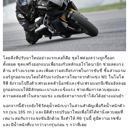
โดยสิ่งที่ปรับมาใหม่อย่างแรกเลยก็คือ ชุดไฟส่องสว่างถูกรื้ออก
ทั้งหมด ชุดแฟริ่งออกแบบเพื่อรองรับหลักแอโรไดนามิก ช่วยลดแรง
ต้าน สร้างแรงกด และเพิ่มความสเถียรภาพในการขับขี่ ชิ้นส่วนแรม
แอร์ถูกออกแบบโดยได้รับแรงบันดาลใจมาจากตัวแข่ง M1 ในโมโต
จีพี ยังรวมไปถึงตัวเฟรมเดลต้าบ็อกซ์และซับเฟรมแมกนีเซียมอัลลอย
ถูกออกแบบให้
มีลักษณะเบาและแข็งแรง ช่วยเพิ่มการควบคุมและ
ความคล่องตัวในสนามแข่ง แถมยังสามารถเข้าโค้งได้อย่างแม่นยำ
นอกจากนี้ตัวรถยังใช้วัสดุน้ำหนักเบาในส่วนสำคัญเพื่อรีดน้ำหนักตัว
รถ (นน.185 กก.) และมิติตัวรถปรับมาใหม่เพื่อให้ได้ท่านั่งควบคุมที่
เหมาะสมกับการแข่งขันอีกด้วย จึงทำให้ R6 รุ่นนี้ ดูมีความเรซซิ่ง
และมีน้ำหนักที่เบากว่าจากรุ่นก่อน ๆ กว่าที่เคย