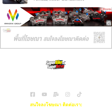
AD EXPIRES:
SEPTEMBER 2026
SuperBikeMag x SuperDriveMag
ข่าวรถยนต์
รีวิวรถยนต์ไฟฟ้า
รีวิวมอไซค์
ราคารถ
ข่าวรถ
EV Cars
สนใจลงโฆษณา ติดต่อเรา: