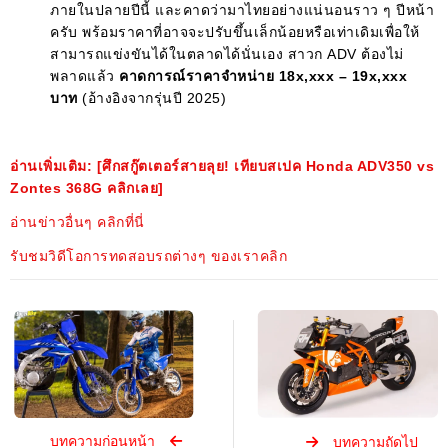
ภายในปลายปีนี้ และคาดว่ามาไทยอย่างแน่นอนราว ๆ ปีหน้า
ครับ พร้อมราคาที่อาจจะปรับขึ้นเล็กน้อยหรือเท่าเดิมเพื่อให้
สามารถแข่งขันได้ในตลาดได้นั่นเอง สาวก ADV ต้องไม่
พลาดแล้ว
คาดการณ์ราคาจำหน่าย 18x,xxx – 19x,xxx
บาท
(อ้างอิงจากรุ่นปี 2025)
อ่านเพิ่มเติม: [ศึกสกู๊ตเตอร์สายลุย! เทียบสเปค Honda ADV350 vs
Zontes 368G คลิกเลย]
อ่านข่าวอื่นๆ คลิกที่นี่
รับชมวิดีโอการทดสอบรถต่างๆ ของเราคลิก
บทความก่อนหน้า
บทความถัดไป