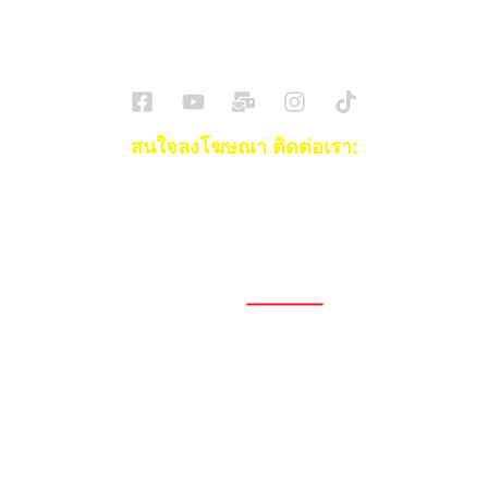
SuperBikeMag x SuperDriveMag
ข่าวรถยนต์
รีวิวรถยนต์ไฟฟ้า
รีวิวมอไซค์
ราคารถ
ข่าวรถ
EV Cars
สนใจลงโฆษณา ติดต่อเรา:
Email:
[email protected]
โทร:
093-553-3990
(คุณไอซ์)
1696, 1698, 1690, 1692, 1694, 1688/4
On Nut, Suan Luang Bangkok 10250
เวลาทำการ: จ.- ศ. 08.00 น. – 17.00 น.
Tel. 02-320-1910
© 2026 Copyright – Superbike x SuperDrive
ข่าวรถยนต์
รีวิวรถยนต์ใหม่
ข่าว