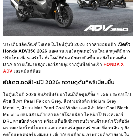
ประเดิมผลิตภัณฑ์โมเดลในไลน์รุ่นปี 2026 จากค่ายฮอนด้า
เปิดตัว
Honda ADV350 2026
แอดเวนเจอร์สกูตเตอร์รุ่นใหม่ล่าสุดที่มีการ
ปรับใหม่เพื่อรองรับไลฟ์สไตล์ที่ทันสมัยมากยิ่งขึ้น แต่ยังไม่ทอดทิ้ง
DNA ความเป็นรถสกูตเตอร์สายลุยจากรุ่นพี่อย่างเจ้า
HONDA X-
ADV
เลยแม้แต่น้อย
อัปเดตเฉดสีใหม่ปี 2026: ความดุดันที่พรีเมียมขึ้น
ในรุ่นเจ็นปี 2026 กับสิ่งที่ปรับมาใหม่ก็คือชุดสีทั้ง 4 เฉด ประกอบไป
ด้วย สีเทา Pearl Falcon Grey, สีเทาเมทัลลิก Iridium Gray
Metallic, สีขาว Mat Pearl Cool White และสีดำ Mat Coal Black
Metallic ผสมผสานด้วยลวดลายโฉบเฉี่ยว ไฟหน้าโปรเจคเตอร์
DRL ลายปีกค้างคาว พร้อมแท็ปสีเข้มพาดบริเวณด้านหน้าซึ่งสื่อถึง
ความแปลกใหม่ในแบบแอดเวนเจอร์สกูตเตอร์ ขณะที่ส่วนอื่น ๆ ยัง
คงยึดแพลตฟอร์มเดิมแบบเดียวกับรุ่นปีก่อน ภาพรวมคือสวยงามใน