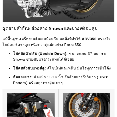
จุดขายสำคัญ: ช่วงล่าง Showa และยางพร้อมลุย
แม้พื้นฐานเครื่องยนต์จะเหมือนกัน แต่สิ่งที่ทำให้
ADV350
ครองใจ
ไบค์เกอร์สายลุยเหนือกว่าคู่แฝดอย่าง Forza350
โช้คอัพหัวกลับ (Upside Down):
ขนาดแกน 37 มม. จาก
Showa ช่วยซับแรงกระแทกได้ดีเยี่ยม
โช้คหลังซับแทงค์คู่:
ดีไซน์เท่และหนึบ มั่นใจทุกการเข้าโค้ง
ล้อและยาง:
ล้อแม็ก 15/14 นิ้ว รัดด้วยยางกึ่งวิบาก (Block
Pattern) พร้อมลุยทางฝุ่นเบาๆ