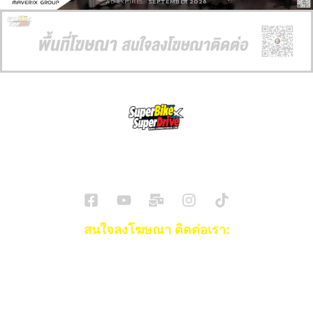
AD EXPIRES:
SEPTEMBER 2026
SuperBikeMag x SuperDriveMag
ข่าวรถยนต์
รีวิวรถยนต์ไฟฟ้า
รีวิวมอไซค์
ราคารถ
ข่าวรถ
EV Cars
สนใจลงโฆษณา ติดต่อเรา:
Email:
[email protected]
โทร:
093-553-3990
(คุณไอซ์)