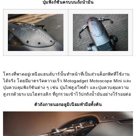
ปุ่มฟังก์ชันครบบนถังน้ำมัน
โครงที่พาดอยู่เหนือแฮนด์บาร์นั้นทำหน้าที่เป็นส่วนค็อกพิทที่ใช้งาน
ได้จริง โดยมีมาตรวัดความเร็ว Motogadget Motoscope Mini และ
ปุ่มควบคุมฟังก์ชันต่าง ๆ เช่น ปุ่มไฟสูง/ไฟต่ำ และปุ่มควบคุมความ
สูงรถด้วยระบบไฮดรอลิก ที่ถูกรวมเข้าไว้ปกถังน้ำมันอย่างไร้รอยต่อ
ตัวถังภายนอกอลูมิเนียมทำมือทั้งคัน