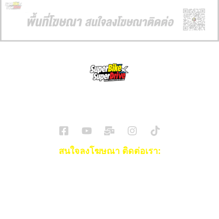
SuperBikeMag x SuperDriveMag
ข่าวรถยนต์
รีวิวรถยนต์ไฟฟ้า
รีวิวมอไซค์
ราคารถ
ข่าวรถ
EV Cars
สนใจลงโฆษณา ติดต่อเรา:
Email:
[email protected]
โทร:
093-553-3990
(คุณไอซ์)