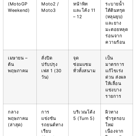
(MotoGP
Moto2 /
หน้าพิท
ระบายน้ำ
Weekend)
Moto3
และโค้ง 11
ใต้ดินทรุด
– 12
(หลุมยุบ)
และยาง
มะตอยหลุด
ร่อนจาก
ความร้อน
เมษายน –
สั่งปิด
จุด
เป็น
ต้น
ปรับปรุง
ซ่อมแซม
มาตรการ
พฤษภาคม
เฟส 1 (30
ทั่วทั้งสนาม
แก้ไขเร่ง
วัน)
ด่วน ส่งผล
ให้เลื่อน
แข่งบาง
รายการ
กลาง
การ
บริเวณโค้ง
ผิวทาง
พฤษภาคม
แข่งขัน
5 (Turn 5)
ชำรุดรอบ
(ล่าสุด)
รถยนต์ทาง
ใหม่
เรียบ
เนื่องจาก