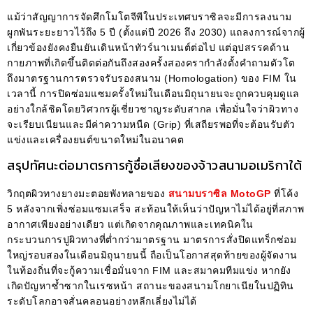
แม้ว่าสัญญาการจัดศึกโมโตจีพีในประเทศบราซิลจะมีการลงนาม
ผูกพันระยะยาวไว้ถึง 5 ปี (ตั้งแต่ปี 2026 ถึง 2030) แถลงการณ์จากผู้
เกี่ยวข้องยังคงยืนยันเดินหน้าทัวร์นาเมนต์ต่อไป แต่อุปสรรคด้าน
กายภาพที่เกิดขึ้นติดต่อกันถึงสองครั้งสองครากำลังตั้งคำถามตัวโต
ถึงมาตรฐานการตรวจรับรองสนาม (Homologation) ของ FIM ใน
เวลานี้ การปิดซ่อมแซมครั้งใหม่ในเดือนมิถุนายนจะถูกควบคุมดูแล
อย่างใกล้ชิดโดยวิศวกรผู้เชี่ยวชาญระดับสากล เพื่อมั่นใจว่าผิวทาง
จะเรียบเนียนและมีค่าความหนืด (Grip) ที่เสถียรพอที่จะต้อนรับตัว
แข่งและเครื่องยนต์ขนาดใหม่ในอนาคต
สรุปทัศนะต่อมาตรการกู้ชื่อเสียงของจ้าวสนามอเมริกาใต้
วิกฤตผิวทางยางมะตอยพังทลายของ
สนามบราซิล MotoGP
ที่โค้ง
5 หลังจากเพิ่งซ่อมแซมเสร็จ สะท้อนให้เห็นว่าปัญหาไม่ได้อยู่ที่สภาพ
อากาศเพียงอย่างเดียว แต่เกิดจากคุณภาพและเทคนิคใน
กระบวนการปูผิวทางที่ต่ำกว่ามาตรฐาน มาตรการสั่งปิดแทร็กซ่อม
ใหญ่รอบสองในเดือนมิถุนายนนี้ ถือเป็นโอกาสสุดท้ายของผู้จัดงาน
ในท้องถิ่นที่จะกู้ความเชื่อมั่นจาก FIM และสมาคมทีมแข่ง หากยัง
เกิดปัญหาซ้ำซากในเรซหน้า สถานะของสนามโกยาเนียในปฏิทิน
ระดับโลกอาจสั่นคลอนอย่างหลีกเลี่ยงไม่ได้