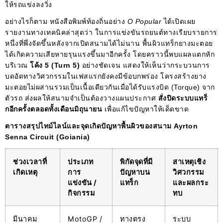
ให้รถแข่งลงวิ่ง
อย่างไรก็ตาม หนังสือพิมพ์ท้องถิ่นอย่าง
O Popular
ได้เปิดเผย
รายงานทางเทคนิคล่าสุดว่า ในการแข่งขันรถยนต์ทางเรียบรายการ
หนึ่งที่พึ่งจัดขึ้นหลังจากเปิดสนามได้ไม่นาน พื้นผิวแทร็กยางมะตอย
ได้เกิดความเสียหายรุนแรงขึ้นมาอีกครั้ง โดยคราวนี้พบแผลแตกหัก
บริเวณ
โค้ง 5 (Turn 5)
อย่างชัดเจน แสดงให้เห็นว่ากระบวนการ
บดอัดทางวิศวกรรมในเฟสแรกยังคงมีข้อบกพร่อง โครงสร้างยาง
มะตอยไม่ผสานรวมเป็นเนื้อเดียวกันเมื่อได้รับแรงบิด (Torque) จาก
ตัวรถ ส่งผลให้สนามจำเป็นต้องวางแผนประกาศ
สั่งปิดระบบแทร็
กอีกครั้งตลอดทั้งเดือนมิถุนายน
เพื่อแก้ไขปัญหาให้เด็ดขาด
ตารางสรุปไทม์ไลน์และจุดเกิดปัญหาพื้นผิวของสนาม Ayrton
Senna Circuit (Goiania)
ช่วงเวลาที่
ประเภท
พิกัดจุดที่มี
สาเหตุเชิง
เกิดเหตุ
การ
ปัญหาบน
วิศวกรรม
แข่งขัน /
แทร็ก
และผลกระ
กิจกรรม
ทบ
มีนาคม
MotoGP /
ทางตรง
ระบบ