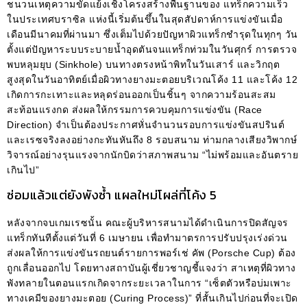
ชนวนเหตุความขัดแย้งเชิงโครงสร้างพื้นฐานของ แทร็กความเร็ว
ในประเทศบราซิล แห่งนี้เริ่มต้นขึ้นในสุดสัปดาห์การแข่งขันเมื่อ
เดือนมีนาคมที่ผ่านมา ซึ่งเต็มไปด้วยปัญหาผิวแทร็กชำรุดในทุกๆ วัน
ตั้งแต่ปัญหาระบบระบายน้ำอุดตันจนแทร็กท่วมในวันศุกร์ การตรวจ
พบหลุมยุบ (Sinkhole) บนทางตรงหน้าพิทในวันเสาร์ และวิกฤต
สูงสุดในวันอาทิตย์เมื่อผิวทางยางมะตอยบริเวณโค้ง 11 และโค้ง 12
เกิดการกะเทาะและหลุดร่อนออกเป็นชิ้นๆ จากความร้อนสะสม
สะท้อนแรงกด ส่งผลให้กรรมการควบคุมการแข่งขัน (Race
Direction) จำเป็นต้องประกาศหั่นจำนวนรอบการแข่งขันสปรินต์
และเรซจริงลงอย่างกะทันหันถึง 8 รอบสนาม ท่ามกลางเสียงวิพากษ์
วิจารณ์อย่างรุนแรงจากนักบิดว่าสภาพสนาม “ไม่พร้อมและอันตราย
เกินไป”
ซ่อมแล้วแต่ยังพังซ้ำ แผลใหม่โผล่ที่โค้ง 5
หลังจากจบเกมเรซนั้น คณะผู้บริหารสนามได้ดำเนินการปิดสัญจร
แทร็กทันทีตั้งแต่วันที่ 6 เมษายน เพื่อทำมาตรการปรับปรุงเร่งด่วน
ส่งผลให้การแข่งขันรถยนต์รายการพอร์เช่ คัพ (Porsche Cup) ต้อง
ถูกเลื่อนออกไป โดยทางสถาบันผู้เชี่ยวชาญชี้แจงว่า สาเหตุที่ผิวทาง
พังทลายในตอนแรกเกิดจากระยะเวลาในการ “เซ็ตตัวหรือบ่มเพาะ
ทางเคมีของยางมะตอย (Curing Process)” ที่สั้นเกินไปก่อนที่จะเปิด