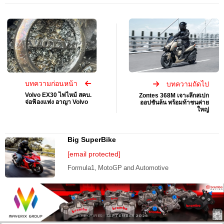
บทความก่อนหน้า
บทความถัดไป
Volvo EX30 ไฟไหม้ สคบ.
Zontes 368M เจาะลึกสเปก
จ่อฟ้องแพ่ง อาญา Volvo
ออปชันล้น พร้อมท้าชนค่าย
ใหญ่
Big SuperBike
[email protected]
Formula1, MotoGP and Automotive
AD EXPIRES:
SEPTEMBER 2026