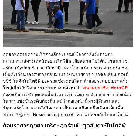
อุตสาหกรรมความเร็วสองล้อชิงแชมป์โลกกำลังจับตามอง
สถานการณ์ทางเทคนิคอย่างใกล้ชิด เมื่อสนาม ไอร์ตัน เซนนา เซ
อร์กิต (Ayrton Senna Circuit) เมืองโกยาเนีย ประเทศบราซิล ซึ่ง
เป็นสังเวียนรองรับการกลับมาแข่งขันรายการ บราซิลเลียน กรังด์
ปรีซ์ ในศึกโมโตจีพี ยอดรถแข่งระดับโลก กำลังประสบปัญหาครั้ง
ใหญ่เกี่ยวกับวิศวกรรมงานทาง หลังพบว่า
สนามบราซิล MotoGP
ยังคงเกิดการชำรุดและพื้นผิวแทร็กยางมะตอยพังทลายอย่างต่อเนื่อง
ในการแข่งขันระดับท้องถิ่น แม้ว่าก่อนหน้านี้ทางผู้จัดงานและ
รัฐบาลรัฐโกยาสจะสั่งปิดสนามเป็นเวลาเกือบหนึ่งเดือนเต็มเพื่อ
ทำการรีซูเฟซ (Resurfacing) ยกระดับความปลอดภัยไปแล้วก็ตาม
ย้อนรอยวิกฤตผิวแทร็กหลุดร่อนในสุดสัปดาห์โมโตจีพี