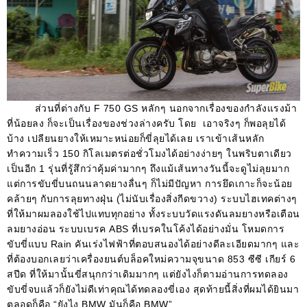
ส่วนที่ต่างกับ
F 750 GS
หลักๆ นอกจากเรื่องของกำลังแรงม้า
ที่น้อยลง ก็จะเป็นเรื่องของช่วงล่างครับ โดย เอาจริงๆ ก็พอลุยได้
บ้าง เปลียนยางให้เหมาะหน่อยก็ขี่ลุยได้เลย เราเข้าเส้นหลัก
ทำความเร็ว
150
กิโลเมตรต่อชั่วโมงได้อย่างง่ายๆ ในพริบตาเดียว
เป็นอีก
1
รุ่นที่รู้สึกว่าคุ้มค่ามากๆ ถึงแม้เส้นทางวันนี้จะดูไม่ลุยมาก
แต่การขับขี่บนถนนลาดยางลื่นๆ ก็ไม่มีปัญหา การยึดเกาะก็จะน้อย
คล้ายๆ กับการลุยทางฝุ่น
(
ไม่นับเรื่องสิ่งกีดขวาง
)
ระบบไฮเทคต่างๆ
ที่ให้มาผมลองใช้ไปแทบทุกอย่าง ทั้งระบบวัดแรงดันลมยางหรือเตือน
ลมยางอ่อน ระบบเบรค
ABS
ที่เบรคในโค้งได้อย่างมั่น โหมดการ
ขับขี่แบบ
Rain
คันเร่งไฟฟ้าที่ตอบสนองได้อย่างดีละเอียดมากๆ และ
ที่ต้องบอกเลยว่าเครื่องยนต์บล็อคใหม่ความจุขนาด
853
ซีซี เกียร์
6
สปีด ที่ให้มานั้นขี่สนุกกว่าเดิมมากๆ แต่ยังไงก็ตามอ่านการทดลอง
ขับขี่จบแล้วก็ยังไม่ดีเท่าคุณได้ทดลองขี่เอง สุดท้ายนี้สิ่งที่ผมได้ยินมา
ตลอดก็คือ
“
ยังไง
BMW
มันก็คือ
BMW”