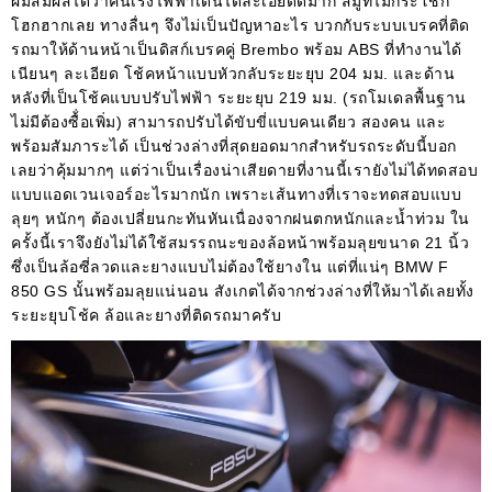
ผมสัมผัสได้ว่าคันเร่งไฟฟ้าเดินได้ละเอียดดีมาก สมู้ทไม่กระโชก
โฮกฮากเลย ทางลื่นๆ จึงไม่เป็นปัญหาอะไร บวกกับระบบเบรคที่ติด
รถมาให้ด้านหน้าเป็นดิสก์เบรคคู่
Brembo
พร้อม
ABS
ที่ทำงานได้
เนียนๆ ละเอียด โช้คหน้าแบบหัวกลับระยะยุบ
204
มม
.
และด้าน
หลังที่เป็นโช้คแบบปรับไฟฟ้า ระยะยุบ
219
มม
. (
รถโมเดลพื้นฐาน
ไม่มีต้องซื้่อเพิ่ม
)
สามารถปรับได้ขับขี่แบบคนเดียว สองคน และ
พร้อมสัมภาระได้ เป็นช่วงล่างที่สุดยอดมากสำหรับรถระดับนี้บอก
เลยว่าคุ้มมากๆ แต่ว่าเป็นเรื่องน่าเสียดายที่งานนี้เรายังไม่ได้ทดสอบ
แบบแอดเวนเจอร์อะไรมากนัก เพราะเส้นทางที่เราจะทดสอบแบบ
ลุยๆ หนักๆ ต้องเปลี่ยนกะทันหันเนื่องจากฝนตกหนักและน้ำท่วม ใน
ครั้งนี้เราจึงยังไม่ได้ใช้สมรรถนะของล้อหน้าพร้อมลุยขนาด
21
นิ้ว
ซึ่งเป็นล้อซี่ลวดและยางแบบไม่ต้องใช้ยางใน แต่ที่แน่ๆ
BMW F
850 GS
นั้นพร้อมลุยแน่นอน สังเกตได้จากช่วงล่างที่ให้มาได้เลยทั้ง
ระยะยุบโช้ค ล้อและยางที่ติดรถมาครับ