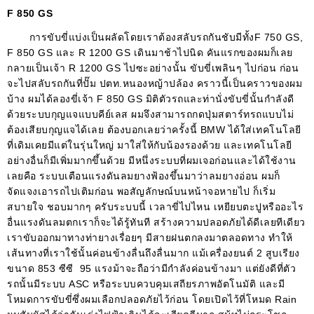
F 850 GS
การขับขี่แบ่งเป็นผลัดโดยเราต้องสลับรถกันชับมีทั้ง
F 750 GS,
F 850 GS
และ
R 1200 GS
เดินมาช้าไปนิด คันแรกของผมก็เลย
กลายเป็นเจ้า
R 1200 GS
ไปซะอย่างนั้น ขับขี่เพลินๆ ไปก่อน ก่อน
จะไปสลับรถกันที่ปั๊ม ปตท
.
หนองหญ้าปล้อง คราวนี้เป็นคราวของผม
บ้าง ผมได้ลองขี่เจ้า
F 850 GS
มิติตัวรถและท่านั่งขับขี่นั้นกำลังดี
ด้วยระบบกุญแจแบบคีย์เลส ผมจึงสามารถกดปุ่มสตาร์ทรถแบบไม่
ต้องเสียบกุญแจได้เลย ต้องบอกเลยว่าครั้งนี้
BMW
ได้ใส่เทคโนโลยี
ที่เดิมเคยมีแต่ในรุ่นใหญ่ มาใส่ให้กับน้องรองด้วย และเทคโนโลยี
อย่างอื่นก็มีเพิ่มมากขึ้นด้วย มีหนึ่งระบบที่ผมเจอก่อนและได้ใช้งาน
เลยคือ ระบบเตือนแรงดันลมยางฟ้องขึ้นมาว่าลมยางอ่อน ผมก็
จัดแจงเอารถไปเติมก่อน พอสัญลักษณ์บนหน้าจอหายไป ก็เริ่ม
สบายใจ ชอบมากๆ ครับระบบนี้ เวลาขี่ไปไหน เหยียบตะปูหรืออะไร
อื่นแรงดันลมตกเราก็จะได้รู้ทันที สร้างความปลอดภัยได้ดีเลยทีเดียว
เราขับออกมาทางท่ายางเรื่อยๆ มีสายฝนตกลงมาตลอดทาง ทำให้
เส้นทางที่เราใช้นั้นค่อนข้างลื่นถึงลื่นมาก แม้เครื่องยนต์
2
สูบเรียง
ขนาด
853
ซีซี
95
แรงม้าจะถือว่ามีกำลังค่อนข้างมา แต่ยังดีที่ตัว
รถนั้นมีระบบ
ASC
หรือระบบควบคุมเสถียรภาพอัตโนมัติ และมี
โหมดการขับขี่ซึ่งผมเลือกปลอดภัยไว้ก่อน โดยเปิดไว้ที่โหมด
Rain