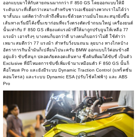
ออกแบบมาให้กับสายถนนมากกว่า
F 850 GS
โดยออกแบบให้มี
ระดับเบาะที่เตี้ยกว่าเหมาะสำหรับชาวเอเชียอย่างพวกเราไม่ได้ว่า
ขาสั้นนะ แต่คิดว่าถ้าเท้าถึงพื้นจะขี่ด้วยความมั่นใจและสนุกยิ่งขึ้น
เส้นทางเริ่มมีโค้งขึ้นเขาก่อนที่จะวิ่งตรงตัดเข้าถนนใหญ่ เครื่องยนต์
นั้นเท่ากับ
F
850 GS
เพียงแต่แรงม้าที่ให้มาถูกปรับจูนให้เหลือ
77
แรงม้า เอาจริงๆ บางคนก็บอกว่าดี บางคนก็บอกว่าไม่ดี ใช้คำว่า
เหมาะสมดีกว่า
77
แรงม้า สำหรับวิ่งบนถนน ลุยบาง ทางไกลบ้าง
อัตราการกินน้ำมันก็เปลี่ยนไปนะครับ
BMW
ออกแบบไว้ค่อนข้างดี
อยู่แล้ว ขับขี่สนุก ปลอดภัยตลอดเส้นทาง ซึ่งคันที่ผมได้ขับขี่ เป็นตัว
Exclusive
ที่มีโหมดการขับขี่เพิ่มเข้ามาเหมือนตัว
F 850 GS
นั้นก็
คือโหมด
Pro
และยังมีระบบ
Dynamic Traction Control
(
แทร็คชั่น
คอนโทรล
)
และระบบ
Dynamic ESA
(
ปรับโช้คไฟฟ้า
)
และ
ABS
Pro