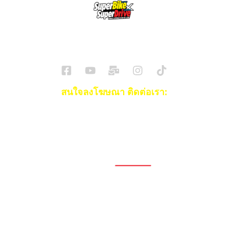
SuperBikeMag x SuperDriveMag
ข่าวรถยนต์
รีวิวรถยนต์ไฟฟ้า
รีวิวมอไซค์
ราคารถ
ข่าวรถ
EV Cars
สนใจลงโฆษณา ติดต่อเรา:
Email:
[email protected]
โทร:
093-553-3990
(คุณไอซ์)
1696, 1698, 1690, 1692, 1694, 1688/4
On Nut, Suan Luang Bangkok 10250
เวลาทำการ: จ.- ศ. 08.00 น. – 17.00 น.
Tel. 02-320-1910