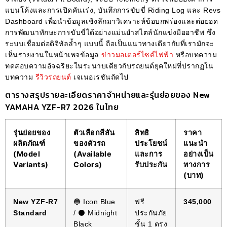
แบนโค้งและการเปิดคันเร่ง, บันทึกการขับขี่ Riding Log และ Revs
Dashboard เพื่อนำข้อมูลเชิงลึกมาวิเคราะห์ข้อบกพร่องและต่อยอด
การพัฒนาทักษะการขับขี่ได้อย่างแม่นยำสไตล์นักแข่งมืออาชีพ ซึ่ง
ระบบเชื่อมต่อดิจิทัลล้ำๆ แบบนี้ ถือเป็นแนวทางเดียวกับที่เรามักจะ
เห็นรายงานในหน้าเพจข้อมูล
ข่าวมอเตอร์ไซค์ไฟฟ้า
หรือบทความ
ทดสอบความอัจฉริยะในระนาบเดียวกับรถยนต์ยุคใหม่ที่ปรากฏใน
บทความ
รีวิวรถยนต์
เจเนอเรชันถัดไป
ตารางสรุปรายละเอียดราคาจำหน่ายและรุ่นย่อยของ New
YAMAHA YZF-R7 2026 ในไทย
รุ่นย่อยของ
ตัวเลือกสีสัน
สิทธิ
ราคา
ผลิตภัณฑ์
ของตัวรถ
ประโยชน์
แนะนำ
(Model
(Available
และการ
อย่างเป็น
Variants)
Colors)
รับประกัน
ทางการ
(บาท)
New YZF-R7
🔵 Icon Blue
ฟรี
345,000
Standard
/ ⚫️ Midnight
ประกันภัย
Black
ชั้น 1 ตรง