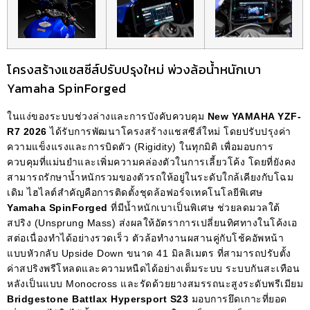
โครงสร้างแชสซีส์ปรับปรุงใหม่ พ่วงล้อน้ำหนักเบา
Yamaha SpinForged
ในแง่ของระบบช่วงล่างและการบังคับควบคุม
New YAMAHA YZF-
R7 2026
ได้รับการพัฒนาโครงสร้างแชสซีส์ใหม่ โดยปรับปรุงค่า
ความแข็งแรงและการบิดตัว (Rigidity) ในทุกมิติ เพื่อมอบการ
ควบคุมที่แม่นยำและเพิ่มความคล่องตัวในการเลี้ยวโค้ง โดยที่ยังคง
สามารถรักษาน้ำหนักรวมของตัวรถให้อยู่ในระดับใกล้เคียงกับโฉม
เดิม ไฮไลต์สำคัญคือการติดตั้งชุดล้อฟอร์จเทคโนโลยีพิเศษ
Yamaha SpinForged
ที่มีน้ำหนักเบาเป็นพิเศษ ช่วยลดมวลใต้
สปริง (Unsprung Mass) ส่งผลให้อัตราการเปลี่ยนทิศทางในโค้งเอ
สต่อเนื่องทำได้อย่างรวดเร็ว ตัวล้อทำงานผสานคู่กับโช้คอัพหน้า
แบบหัวกลับ Upside Down ขนาด 41 มิลลิเมตร ที่สามารถปรับตั้ง
ค่าสปริงพรีโหลดและความหนืดได้อย่างเต็มระบบ ระบบกันสะเทือน
หลังเป็นแบบ Monocross และรัดด้วยยางสมรรถนะสูงระดับพรีเมียม
Bridgestone Battlax Hypersport S23
มอบการยึดเกาะที่ยอด