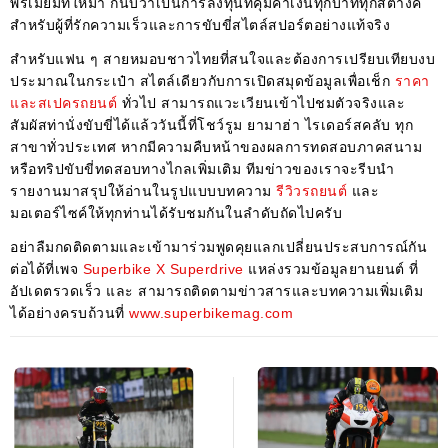
พรีเมียมที่ให้มา ก็นับว่าเป็นการลงทุนที่คุ้มค่าเงินทุกบาททุกสตางค์
สำหรับผู้ที่รักความเร็วและการขับขี่สไตล์สปอร์ตอย่างแท้จริง
สำหรับแฟน ๆ สายหมอบชาวไทยที่สนใจและต้องการเปรียบเทียบงบ
ประมาณในกระเป๋า สไตล์เดียวกับการเปิดสมุดข้อมูลเพื่อเช็ก
ราคา
และสเปครถยนต์
ทั่วไป สามารถแวะเวียนเข้าไปชมตัวจริงและ
สัมผัสท่านั่งขับขี่ได้แล้ววันนี้ที่โชว์รูม ยามาฮ่า ไรเดอร์สคลับ ทุก
สาขาทั่วประเทศ หากมีความคืบหน้าของผลการทดสอบภาคสนาม
หรือทริปขับขี่ทดสอบทางไกลเพิ่มเติม ทีมข่าวของเราจะรีบนำ
รายงานมาสรุปให้อ่านในรูปแบบบทความ
รีวิวรถยนต์
และ
มอเตอร์ไซค์ให้ทุกท่านได้รับชมกันในลำดับถัดไปครับ
อย่าลืมกดติดตามและเข้ามาร่วมพูดคุยแลกเปลี่ยนประสบการณ์กัน
ต่อได้ที่เพจ
Superbike X Superdrive
แหล่งรวมข้อมูลยานยนต์ ที่
อัปเดตรวดเร็ว และ สามารถติดตามข่าวสารและบทความเพิ่มเติม
ได้อย่างครบถ้วนที่
www.superbikemag.com