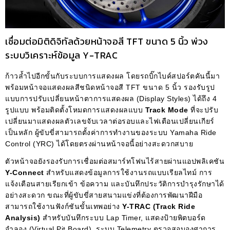
เชื่อมต่อมิติดิจิทัลด้วยหน้าจอสี TFT ขนาด 5 นิ้ว พ่วง
ระบบวิเคราะห์ข้อมูล Y-TRAC
ก้าวล้ำไปอีกขั้นกับระบบการแสดงผล โดยรถบิ๊กไบค์สปอร์ตคันนี้มา
พร้อมหน้าจอแสดงผลสีชนิดหน้าจอสี TFT ขนาด 5 นิ้ว รองรับรูป
แบบการปรับเปลี่ยนหน้าตาการแสดงผล (Display Styles) ได้ถึง 4
รูปแบบ พร้อมติดตั้งโหมดการแสดงผลแบบ
Track Mode
ที่จะปรับ
เปลี่ยนมาแสดงผลตัวเลขจับเวลาต่อรอบและไฟเตือนเปลี่ยนเกียร์
เป็นหลัก ผู้ขับขี่สามารถตั้งค่าการทำงานของระบบ Yamaha Ride
Control (YRC) ได้โดยตรงผ่านหน้าจอนี้อย่างสะดวกสบาย
ตัวหน้าจอยังรองรับการเชื่อมต่อสมาร์ทโฟนไร้สายผ่านแอปพลิเคชัน
Y-Connect
สำหรับแสดงข้อมูลการใช้งานรถแบบเรียลไทม์ การ
แจ้งเตือนสายเรียกเข้า ข้อความ และบันทึกประวัติการบำรุงรักษาได้
อย่างสะดวก ขณะที่ผู้ขับขี่สายสนามแข่งที่ต้องการพัฒนาฝีมือ
สามารถใช้งานฟังก์ชันขั้นเทพอย่าง
Y-TRAC (Track Ride
Analysis)
สำหรับบันทึกระบบ Lap Timer, แสดงป้ายพิตบอร์ด
จำลอง (Virtual Pit Board), ระบบ Telemetry ตรวจสอบองศาการ