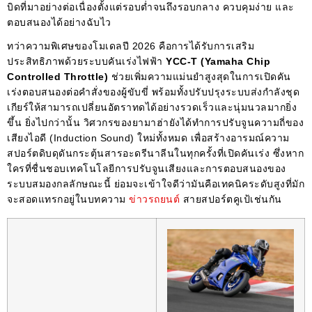
บิดที่มาอย่างต่อเนื่องตั้งแต่รอบต่ำจนถึงรอบกลาง ควบคุมง่าย และ
ตอบสนองได้อย่างฉับไว
ทว่าความพิเศษของโมเดลปี 2026 คือการได้รับการเสริม
ประสิทธิภาพด้วยระบบคันเร่งไฟฟ้า
YCC-T (Yamaha Chip
Controlled Throttle)
ช่วยเพิ่มความแม่นยำสูงสุดในการเปิดคัน
เร่งตอบสนองต่อคำสั่งของผู้ขับขี่ พร้อมทั้งปรับปรุงระบบส่งกำลังชุด
เกียร์ให้สามารถเปลี่ยนอัตราทดได้อย่างรวดเร็วและนุ่มนวลมากยิ่ง
ขึ้น ยิ่งไปกว่านั้น วิศวกรของยามาฮ่ายังได้ทำการปรับจูนความถี่ของ
เสียงไอดี (Induction Sound) ใหม่ทั้งหมด เพื่อสร้างอารมณ์ความ
สปอร์ตดิบดุดันกระตุ้นสารอะดรีนาลีนในทุกครั้งที่เปิดคันเร่ง ซึ่งหาก
ใครที่ชื่นชอบเทคโนโลยีการปรับจูนเสียงและการตอบสนองของ
ระบบสมองกลลักษณะนี้ ย่อมจะเข้าใจดีว่ามันคือเทคนิคระดับสูงที่มัก
จะสอดแทรกอยู่ในบทความ
ข่าวรถยนต์
สายสปอร์ตคูเป้เช่นกัน