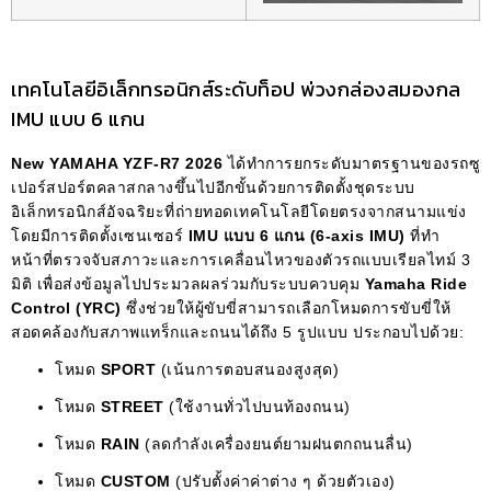
เทคโนโลยีอิเล็กทรอนิกส์ระดับท็อป พ่วงกล่องสมองกล
IMU แบบ 6 แกน
New YAMAHA YZF-R7 2026
ได้ทำการยกระดับมาตรฐานของรถซู
เปอร์สปอร์ตคลาสกลางขึ้นไปอีกขั้นด้วยการติดตั้งชุดระบบ
อิเล็กทรอนิกส์อัจฉริยะที่ถ่ายทอดเทคโนโลยีโดยตรงจากสนามแข่ง
โดยมีการติดตั้งเซนเซอร์
IMU แบบ 6 แกน (6-axis IMU)
ที่ทำ
หน้าที่ตรวจจับสภาวะและการเคลื่อนไหวของตัวรถแบบเรียลไทม์ 3
มิติ เพื่อส่งข้อมูลไปประมวลผลร่วมกับระบบควบคุม
Yamaha Ride
Control (YRC)
ซึ่งช่วยให้ผู้ขับขี่สามารถเลือกโหมดการขับขี่ให้
สอดคล้องกับสภาพแทร็กและถนนได้ถึง 5 รูปแบบ ประกอบไปด้วย:
โหมด
SPORT
(เน้นการตอบสนองสูงสุด)
โหมด
STREET
(ใช้งานทั่วไปบนท้องถนน)
โหมด
RAIN
(ลดกำลังเครื่องยนต์ยามฝนตกถนนลื่น)
โหมด
CUSTOM
(ปรับตั้งค่าค่าต่าง ๆ ด้วยตัวเอง)