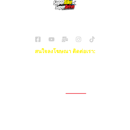
SuperBikeMag x SuperDriveMag
ข่าวรถยนต์
รีวิวรถยนต์ไฟฟ้า
รีวิวมอไซค์
ราคารถ
ข่าวรถ
EV Cars
สนใจลงโฆษณา ติดต่อเรา:
Email:
[email protected]
โทร:
093-553-3990
(คุณไอซ์)
1696, 1698, 1690, 1692, 1694, 1688/4
On Nut, Suan Luang Bangkok 10250
เวลาทำการ: จ.- ศ. 08.00 น. – 17.00 น.
Tel. 02-320-1910