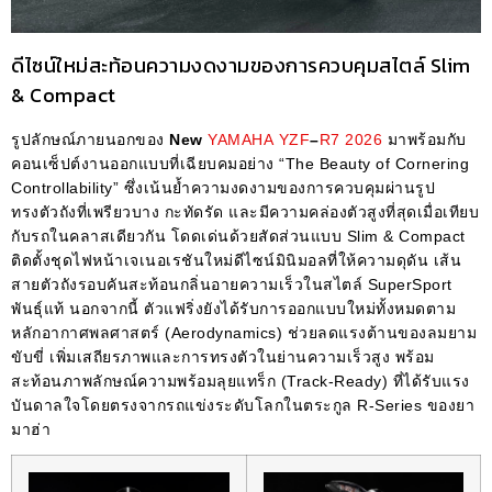
ดีไซน์ใหม่สะท้อนความงดงามของการควบคุมสไตล์ Slim
& Compact
รูปลักษณ์ภายนอกของ
New
YAMAHA
YZF
–
R7
2026
มาพร้อมกับ
คอนเซ็ปต์งานออกแบบที่เฉียบคมอย่าง “The Beauty of Cornering
Controllability” ซึ่งเน้นย้ำความงดงามของการควบคุมผ่านรูป
ทรงตัวถังที่เพรียวบาง กะทัดรัด และมีความคล่องตัวสูงที่สุดเมื่อเทียบ
กับรถในคลาสเดียวกัน โดดเด่นด้วยสัดส่วนแบบ Slim & Compact
ติดตั้งชุดไฟหน้าเจเนอเรชันใหม่ดีไซน์มินิมอลที่ให้ความดุดัน เส้น
สายตัวถังรอบคันสะท้อนกลิ่นอายความเร็วในสไตล์ SuperSport
พันธุ์แท้ นอกจากนี้ ตัวแฟริ่งยังได้รับการออกแบบใหม่ทั้งหมดตาม
หลักอากาศพลศาสตร์ (Aerodynamics) ช่วยลดแรงต้านของลมยาม
ขับขี่ เพิ่มเสถียรภาพและการทรงตัวในย่านความเร็วสูง พร้อม
สะท้อนภาพลักษณ์ความพร้อมลุยแทร็ก (Track-Ready) ที่ได้รับแรง
บันดาลใจโดยตรงจากรถแข่งระดับโลกในตระกูล R-Series ของยา
มาฮ่า