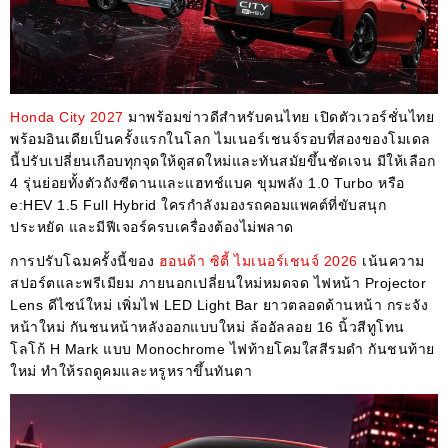
Honda City 2027
มาพร้อมข่าวดีสำหรับคนไทย เปิดตัวเวอร์ชั่นไทย
พร้อมอินเดียเป็นครั้งแรกในโลก ไมเนอร์เชนจ์รอบที่สองของโมเดล
นี้ปรับเปลี่ยนเกือบทุกจุดให้ดูสดใหม่และทันสมัยขึ้นชัดเจน มีให้เลือก
4 รุ่นย่อยทั้งตัวถังซีดานและแฮทช์แบค ขุมพลัง 1.0 Turbo หรือ
e:HEV 1.5 Full Hybrid ใครกำลังมองรถคอมแพคต์ที่ขับสนุก
ประหยัด และมีฟีเจอร์ครบเครื่องต้องไม่พลาด
การปรับโฉมครั้งนี้ของ
ฮอนด้า ซิตี้ ไมเนอร์เชนจ์ 2026
เน้นความ
สปอร์ตและพรีเมียม ภายนอกเปลี่ยนใหม่หมดจด ไฟหน้า Projector
Lens ดีไซน์ใหม่ เพิ่มไฟ LED Light Bar ยาวตลอดด้านหน้า กระจัง
หน้าใหม่ กันชนหน้าหลังออกแบบใหม่ ล้ออัลลอย 16 นิ้วสีทูโทน
โลโก้ H Mark แบบ Monochrome ไฟท้ายโคมใสสีรมดำ กันชนท้าย
ใหม่ ทำให้รถดูคมและหรูหราขึ้นทันตา