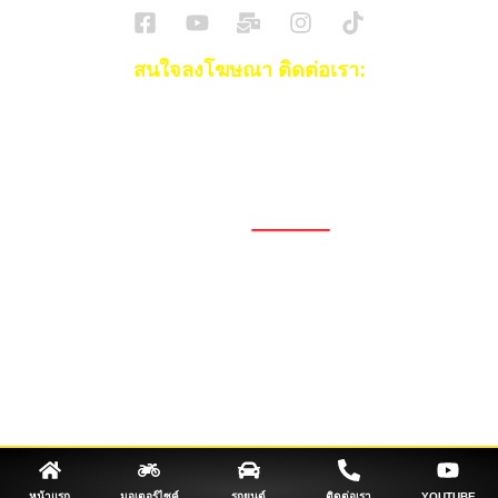
สนใจลงโฆษณา ติดต่อเรา:
Email:
[email protected]
โทร:
093-553-3990
(คุณไอซ์)
1696, 1698, 1690, 1692, 1694, 1688/4
On Nut, Suan Luang Bangkok 10250
เวลาทำการ: จ.- ศ. 08.00 น. – 17.00 น.
Tel. 02-320-1910
© 2026 Copyright – Superbike x SuperDrive
ข่าวรถยนต์
รีวิวรถยนต์ใหม่
ข่าว
รถยนต์ไฟฟ้า
ข่าวรถจักรยานยนต์
รีวิวมอไซค์
ข่าวมอเตอร์ไซค์
รถยนต์
รถไฟฟ้า
หน้าแรก
มอเตอร์ไซค์
รถยนต์
ติดต่อเรา
YOUTUBE