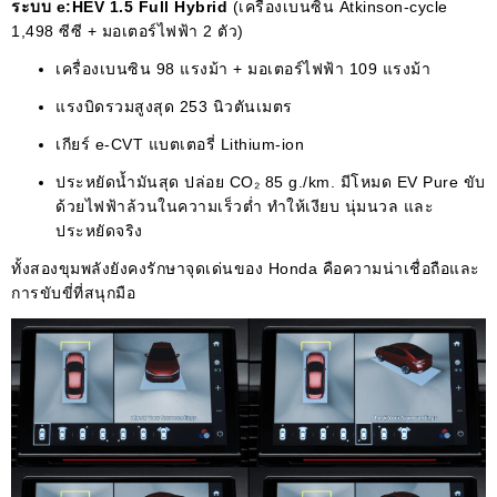
ระบบ e:HEV 1.5 Full Hybrid
(เครื่องเบนซิน Atkinson-cycle
1,498 ซีซี + มอเตอร์ไฟฟ้า 2 ตัว)
เครื่องเบนซิน 98 แรงม้า + มอเตอร์ไฟฟ้า 109 แรงม้า
แรงบิดรวมสูงสุด 253 นิวตันเมตร
เกียร์ e-CVT แบตเตอรี่ Lithium-ion
ประหยัดน้ำมันสุด ปล่อย CO₂ 85 g./km. มีโหมด EV Pure ขับ
ด้วยไฟฟ้าล้วนในความเร็วต่ำ ทำให้เงียบ นุ่มนวล และ
ประหยัดจริง
ทั้งสองขุมพลังยังคงรักษาจุดเด่นของ Honda คือความน่าเชื่อถือและ
การขับขี่ที่สนุกมือ