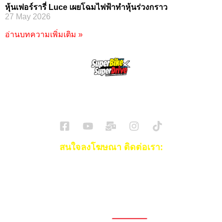
หุ้นเฟอร์รารี่ Luce เผยโฉมไฟฟ้าทำหุ้นร่วงกราว
27 May 2026
อ่านบทความเพิ่มเติม »
SuperBikeMag x SuperDriveMag
ข่าวรถยนต์
รีวิวรถยนต์ไฟฟ้า
รีวิวมอไซค์
ราคารถ
ข่าวรถ
EV Cars
สนใจลงโฆษณา ติดต่อเรา:
Email:
[email protected]
โทร:
093-553-3990
(คุณไอซ์)