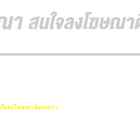
ใจลงโฆษณา ติดต่อเรา:
ail:
[email protected]
ร:
093-553-3990
(คุณไอซ์)