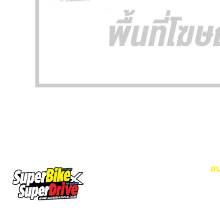
สน
Em
โท
SuperBikeMag x SuperDriveMag