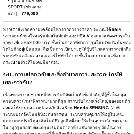
• รุ่น 1.5 HEV GR
SPORT (ช่วงล่าง
แต่ง) :
779,000
หากเราสังเกตความเคลื่อนไหวจากตารางราคา จะเห็นได้ชัดเจ
นว่าฮอนด้าจงใจส่งรุ่นย่อยใหม่อย่าง
e:HEV V
ออกมาสกัดดาวรุ่งใน
ราคาเพียง 659,000 บาท ซึ่งเป็นราคาที่ต่ำกว่ารุ่นไฮบริดเริ่มต้นของ
โตโยต้าอยู่เป็นแสน! ถือเป็นการเปิดประตูให้ผู้บริโภคสามารถเข้าถึง
ระบบขับเคลื่อนสองมอเตอร์ไฟฟ้าได้ง่ายขึ้นในงบประมาณที่สบาย
กระเป๋าอย่างที่ไม่เคยมีมาก่อน
ระบบความปลอดภัยและสิ่งอำนวยความสะดวก: ใครให้
เยอะกว่ากัน?
เรื่องของระบบช่วยเหลือการขับขี่จัดเป็นหัวข้อสำคัญที่ผู้ซื้อในกลุ่ม
ครอบครัวนำมาพิจารณามากที่สุด การปรับโฉมครั้งใหญ่ของฮอนด้า
ส่งผลให้ระบบความปลอดภัยอัจฉริยะ
Honda SENSING
(อาทิ
ระบบเบรกอัตโนมัติป้องกันการชน, ระบบควบคุมรถให้อยู่ในเลน,
และระบบปรับไฟสูงอัตโนมัติ) ถูกติดตั้งมาให้เป็นอุปกรณ์มาตรฐาน
ใน “ทุกรุ่นย่อย” ตั้งแต่รุ่นเริ่มต้นราคาห้าแสนกลางๆ ถือเป็นการ
ทลายกำแพงความตระหนี่ถี่เหนียวที่ค่ายรถยนต์มักจะกั๊กออปชันเหล่า