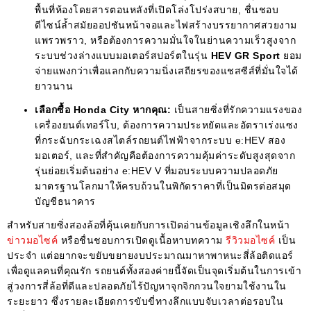
พื้นที่ห้องโดยสารตอนหลังที่เปิดโล่งโปร่งสบาย, ชื่นชอบ
ดีไซน์ล้ำสมัยออปชันหน้าจอและไฟสร้างบรรยากาศสวยงาม
แพรวพราว, หรือต้องการความมั่นใจในย่านความเร็วสูงจาก
ระบบช่วงล่างแบบมอเตอร์สปอร์ตในรุ่น
HEV GR Sport
ยอม
จ่ายแพงกว่าเพื่อแลกกับความนิ่งเสถียรของแชสซีส์ที่มั่นใจได้
ยาวนาน
เลือกซื้อ Honda City หากคุณ:
เป็นสายซิ่งที่รักความแรงของ
เครื่องยนต์เทอร์โบ, ต้องการความประหยัดและอัตราเร่งแซง
ที่กระฉับกระเฉงสไตล์รถยนต์ไฟฟ้าจากระบบ e:HEV สอง
มอเตอร์, และที่สำคัญคือต้องการความคุ้มค่าระดับสูงสุดจาก
รุ่นย่อยเริ่มต้นอย่าง e:HEV V ที่มอบระบบความปลอดภัย
มาตรฐานโลกมาให้ครบถ้วนในพิกัดราคาที่เป็นมิตรต่อสมุด
บัญชีธนาคาร
สำหรับสายซิ่งสองล้อที่คุ้นเคยกับการเปิดอ่านข้อมูลเชิงลึกในหน้า
ข่าวมอไซค์
หรือชื่นชอบการเปิดดูเนื้อหาบทความ
รีวิวมอไซค์
เป็น
ประจำ แต่อยากจะขยับขยายงบประมาณมาหาพาหนะสี่ล้อติดแอร์
เพื่อดูแลคนที่คุณรัก รถยนต์ทั้งสองค่ายนี้จัดเป็นจุดเริ่มต้นในการเข้า
สู่วงการสี่ล้อที่ดีและปลอดภัยไร้ปัญหาจุกจิกกวนใจยามใช้งานใน
ระยะยาว ซึ่งรายละเอียดการขับขี่ทางลึกแบบจับเวลาต่อรอบใน