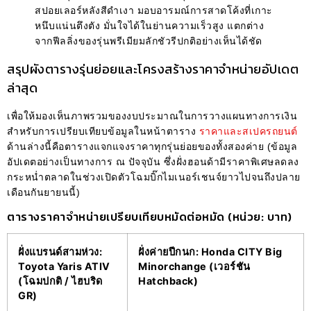
สปอยเลอร์หลังสีดำเงา มอบอารมณ์การสาดโค้งที่เกาะ
หนึบแน่นตึงตัง มั่นใจได้ในย่านความเร็วสูง แตกต่าง
จากฟีลลิ่งของรุ่นพรีเมียมลักชัวรีปกติอย่างเห็นได้ชัด
สรุปผังตารางรุ่นย่อยและโครงสร้างราคาจำหน่ายอัปเดต
ล่าสุด
เพื่อให้มองเห็นภาพรวมของงบประมาณในการวางแผนทางการเงิน
สำหรับการเปรียบเทียบข้อมูลในหน้าตาราง
ราคาและสเปครถยนต์
ด้านล่างนี้คือตารางแจกแจงราคาทุกรุ่นย่อยของทั้งสองค่าย (ข้อมูล
อัปเดตอย่างเป็นทางการ ณ ปัจจุบัน ซึ่งฝั่งฮอนด้ามีราคาพิเศษลดลง
กระหน่ำตลาดในช่วงเปิดตัวโฉมบิ๊กไมเนอร์เชนจ์ยาวไปจนถึงปลาย
เดือนกันยายนนี้)
ตารางราคาจำหน่ายเปรียบเทียบหมัดต่อหมัด (หน่วย: บาท)
ฝั่งแบรนด์สามห่วง:
ฝั่งค่ายปีกนก: Honda CITY Big
Toyota Yaris ATIV
Minorchange (เวอร์ชัน
(โฉมปกติ / ไฮบริด
Hatchback)
GR)