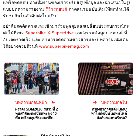
แทร็กทดสอบ ทางทีมงานของเราจะรีบสรุปข้อมูลและนำเสนอในรูป
แบบบทความรายงาน
รีวิวรถยนต์
ภาคสนามฉบับเต็มให้ทุกท่านได้
รับชมกันในลำดับต่อไปครับ
อย่าลืมกดติดตามและเข้ามาร่วมพูดคุยแลกเปลี่ยนประสบการณ์กัน
ต่อได้ที่เพจ
Superbike X Superdrive
แหล่งรวมข้อมูลยานยนต์ ที่
อัปเดตรวดเร็ว และ สามารถติดตามข่าวสารและบทความเพิ่มเติม
ได้อย่างครบถ้วนที่
www.superbikemag.com
บทความก่อนหน้า
บทความถัดไป
ผงาด! SBM2026 สนามที่ 2
กรองอากาศแต่ง BMC
ทุบสถิติลงทะเบียนทะลุ 640
ทำไมถึงเป็นไอเทมไฟต์
คัน เตรียมลุยพีระเซอร์กิต
บังคับของคนรักรถ?