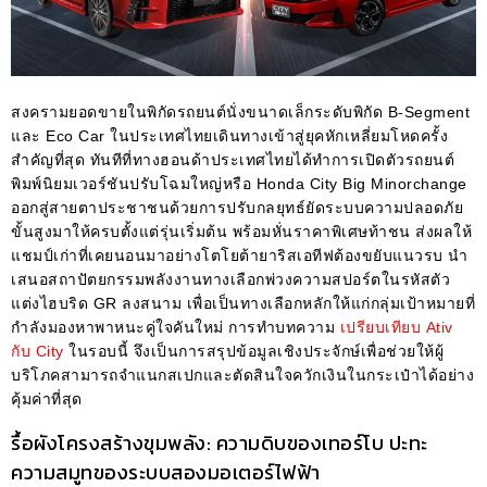
สงครามยอดขายในพิกัดรถยนต์นั่งขนาดเล็กระดับพิกัด B-Segment
และ Eco Car ในประเทศไทยเดินทางเข้าสู่ยุคหักเหลี่ยมโหดครั้ง
สำคัญที่สุด ทันทีที่ทางฮอนด้าประเทศไทยได้ทำการเปิดตัวรถยนต์
พิมพ์นิยมเวอร์ชันปรับโฉมใหญ่หรือ Honda City Big Minorchange
ออกสู่สายตาประชาชนด้วยการปรับกลยุทธ์ยัดระบบความปลอดภัย
ขั้นสูงมาให้ครบตั้งแต่รุ่นเริ่มต้น พร้อมหั่นราคาพิเศษท้าชน ส่งผลให้
แชมป์เก่าที่เคยนอนมาอย่างโตโยต้ายาริสเอทีฟต้องขยับแนวรบ นำ
เสนอสถาปัตยกรรมพลังงานทางเลือกพ่วงความสปอร์ตในรหัสตัว
แต่งไฮบริด GR ลงสนาม เพื่อเป็นทางเลือกหลักให้แก่กลุ่มเป้าหมายที่
กำลังมองหาพาหนะคู่ใจคันใหม่ การทำบทความ
เปรียบเทียบ Ativ
กับ City
ในรอบนี้ จึงเป็นการสรุปข้อมูลเชิงประจักษ์เพื่อช่วยให้ผู้
บริโภคสามารถจำแนกสเปกและตัดสินใจควักเงินในกระเป๋าได้อย่าง
คุ้มค่าที่สุด
รื้อผังโครงสร้างขุมพลัง: ความดิบของเทอร์โบ ปะทะ
ความสมูทของระบบสองมอเตอร์ไฟฟ้า