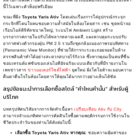
นี้ไว้เฉพาะตัวท็อปพรีเมียม
ขณะที่ฝั่ง
Toyota Yaris Ativ
โดดเด่นเรื่องการใส่อุปกรณ์กระจุก
กระจิกที่โดนใจคนชอบความล้ำสมัยในห้องโดยสาร เช่น ชุดหน้าจอ
เรือนไมล์ดิจิทัลขนาดใหญ่, ระบบไฟ Ambient Light สร้าง
บรรยากาศภายในปรับได้หลากหลายเฉดสี, แผงควบคุมระบบปรับ
อากาศพ่วงตัวกรองฝุ่น PM 2.5 รวมถึงชุดกล้องมองภาพรอบทิศทาง
(Panoramic View Monitor) ที่ช่วยให้การกะระยะถอยจอดในห้าง
สรรพสินค้าทำได้อย่างสะดวกสบายไร้กังวล ซึ่งหากคุณเป็นคนที่ชื่น
ชอบเทรนด์แฟชันของเล่นไอทีอัจฉริยะแบบเดียวกับที่มีรายงานใน
เพจข่าวสาร
ข่าวมอเตอร์ไซค์ไฟฟ้า
ยุคใหม่ ฝั่งโตโยต้าจะมอบความ
ตื่นตาตื่นใจในห้องโดยสารให้คุณได้มากกว่าอย่างเห็นได้ชัด
สรุปข้อแนะนำการเลือกซื้อสไตล์ “คำไหนคำนั้น” สำหรับผู้
บริโภค
บทสรุปทัศนวิสัยจากการจัดทำเนื้อหา
เปรียบเทียบ Ativ กับ City
สามารถจำแนกทิศทางการตัดสินใจซื้อตามพฤติกรรมการใช้งานใน
ชีวิตประจำวันของท่านได้ดังต่อไปนี้:
เลือกซื้อ Toyota Yaris Ativ หากคุณ:
ชอบความคุ้มค่าของ