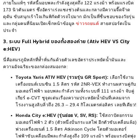
ภายในแท้ๆ รหัสนี้มอบพละกำลังสูงสุดถึง 122 แรงม้า พร้อมแรงบิด
173 นิวตันเมตร ซึ่งอัตราเร่งแซงช่วงต้นและกลางมีความจี๊ดจ๊าด
ดุดัน ขับสนุกเร้าใจเกินพิกัดตัวรถไปมาก มักเป็นที่ชื่นชอบของวัยรุ่น
และกลุ่มคนที่นิยมเปิดเช็กหน้าข้อมูล
ข่าวรถยนต์
สายสปอร์ตเป็น
ประจำ
3. ระบบ Full Hybrid ของทั้งสองค่าย (Ativ HEV VS City
e:HEV)
นี่คือสมรภูมิหลักที่ห้ำหั่นกันด้วยตัวเลขอัตราประหยัดน้ำมันและ
ความอัจฉริยะของกล่องสมองกล:
Toyota Yaris ATIV HEV (รวมรุ่น GR Sport):
เลือกใช้งาน
เครื่องยนต์เบนซิน 1.5 ลิตร รหัส 2NR-VEX ทำงานผสานคู่กับ
มอเตอร์ไฟฟ้า มอบพละกำลังรวมทั้งระบบที่ 111 แรงม้า จับคู่
เกียร์ e-CVT ชูจุดเด่นเรื่องความประหยัดน้ำมันที่เคลมจาก
โรงงานสูงลิบลิ่วถึง 26.3 – 29.4 กิโลเมตรต่อลิตร เลยทีเดียว!
Honda City e:HEV (รุ่นย่อย V, SV, RS):
ใช้สถาปัตยกรรม
มอเตอร์ไฟฟ้า 2 ตัว (ตัวหนึ่งปั่นกระแสไฟ อีกตัวขับเคลื่อนล้อ)
พ่วงเครื่องยนต์ 1.5 ลิตร Atkinson Cycle โดยตัวมอเตอร์
ไฟฟ้าขับเคลื่อนมีพละกำลังสูงถึง 109 แรงม้า พร้อมแรงบิดพุ่ง