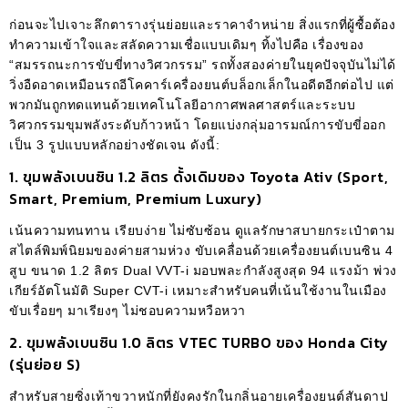
ก่อนจะไปเจาะลึกตารางรุ่นย่อยและราคาจำหน่าย สิ่งแรกที่ผู้ซื้อต้อง
ทำความเข้าใจและสลัดความเชื่อแบบเดิมๆ ทิ้งไปคือ เรื่องของ
“สมรรถนะการขับขี่ทางวิศวกรรม” รถทั้งสองค่ายในยุคปัจจุบันไม่ได้
วิ่งอืดอาดเหมือนรถอีโคคาร์เครื่องยนต์บล็อกเล็กในอดีตอีกต่อไป แต่
พวกมันถูกทดแทนด้วยเทคโนโลยีอากาศพลศาสตร์และระบบ
วิศวกรรมขุมพลังระดับก้าวหน้า โดยแบ่งกลุ่มอารมณ์การขับขี่ออก
เป็น 3 รูปแบบหลักอย่างชัดเจน ดังนี้:
1. ขุมพลังเบนซิน 1.2 ลิตร ดั้งเดิมของ Toyota Ativ (Sport,
Smart, Premium, Premium Luxury)
เน้นความทนทาน เรียบง่าย ไม่ซับซ้อน ดูแลรักษาสบายกระเป๋าตาม
สไตล์พิมพ์นิยมของค่ายสามห่วง ขับเคลื่อนด้วยเครื่องยนต์เบนซิน 4
สูบ ขนาด 1.2 ลิตร Dual VVT-i มอบพละกำลังสูงสุด 94 แรงม้า พ่วง
เกียร์อัตโนมัติ Super CVT-i เหมาะสำหรับคนที่เน้นใช้งานในเมือง
ขับเรื่อยๆ มาเรียงๆ ไม่ชอบความหวือหวา
2. ขุมพลังเบนซิน 1.0 ลิตร VTEC TURBO ของ Honda City
(รุ่นย่อย S)
สำหรับสายซิ่งเท้าขวาหนักที่ยังคงรักในกลิ่นอายเครื่องยนต์สันดาป