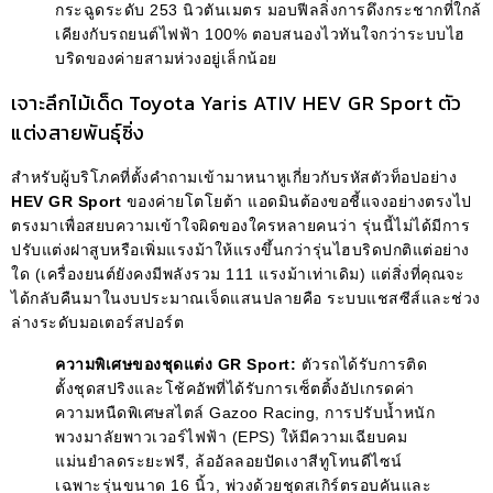
กระฉูดระดับ 253 นิวตันเมตร มอบฟีลลิ่งการดึงกระชากที่ใกล้
เคียงกับรถยนต์ไฟฟ้า 100% ตอบสนองไวทันใจกว่าระบบไฮ
บริดของค่ายสามห่วงอยู่เล็กน้อย
เจาะลึกไม้เด็ด Toyota Yaris ATIV HEV GR Sport ตัว
แต่งสายพันธุ์ซิ่ง
สำหรับผู้บริโภคที่ตั้งคำถามเข้ามาหนาหูเกี่ยวกับรหัสตัวท็อปอย่าง
HEV GR Sport
ของค่ายโตโยต้า แอดมินต้องขอชี้แจงอย่างตรงไป
ตรงมาเพื่อสยบความเข้าใจผิดของใครหลายคนว่า รุ่นนี้ไม่ได้มีการ
ปรับแต่งฝาสูบหรือเพิ่มแรงม้าให้แรงขึ้นกว่ารุ่นไฮบริดปกติแต่อย่าง
ใด (เครื่องยนต์ยังคงมีพลังรวม 111 แรงม้าเท่าเดิม) แต่สิ่งที่คุณจะ
ได้กลับคืนมาในงบประมาณเจ็ดแสนปลายคือ ระบบแชสซีส์และช่วง
ล่างระดับมอเตอร์สปอร์ต
ความพิเศษของชุดแต่ง GR Sport:
ตัวรถได้รับการติด
ตั้งชุดสปริงและโช้คอัพที่ได้รับการเซ็ตติ้งอัปเกรดค่า
ความหนืดพิเศษสไตล์ Gazoo Racing, การปรับน้ำหนัก
พวงมาลัยพาวเวอร์ไฟฟ้า (EPS) ให้มีความเฉียบคม
แม่นยำลดระยะฟรี, ล้ออัลลอยปัดเงาสีทูโทนดีไซน์
เฉพาะรุ่นขนาด 16 นิ้ว, พ่วงด้วยชุดสเกิร์ตรอบคันและ